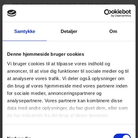
Alle dokumenter i blanketmodulet,
Alle dokumenter
vedrørende ejendomme,
Alle dokumenter vedrørende
erhvervsleje,
Blanketmodul - EjendomDanmark,
Ejendomme,
Erhverv,
Erhvervsejendomme,
Erhvervslejeret,
Erhvervslejeret,
Kontrakter og aftaler
Samtykke
Detaljer
Om
Erhvervslejekontrakt (Simpel)
Hvad erhvervslejemålet må anvendes til
Denne hjemmeside bruger cookies
Lejens størrelse, depositum og regulering af lejen
Vi bruger cookies til at tilpasse vores indhold og
Afståelse, fremleje, forkøbsret og fraflytning
annoncer, til at vise dig funktioner til sociale medier og til
at analysere vores trafik. Vi deler også oplysninger om
Samt andre relevante bestemmelser
din brug af vores hjemmeside med vores partnere inden
Læs mere
for sociale medier, annonceringspartnere og
analysepartnere. Vores partnere kan kombinere disse
kr. 479
ekskl. moms
data med andre oplysninger, du har givet dem, eller som
de har indsamlet fra din brug af deres tjenester.
Start dokumentguide
Samtykkevalg