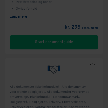
Ikrafttrædelse og ophør
Øvrige forhold
Læs mere
kr. 295
ekskl. moms
Start dokumentguide
Alle dokumenter i blanketmodulet,
Alle dokumenter
vedrørende boliglejeret,
Alle dokumenter vedrørende
erhvervsleje,
Blanketmodul - EjendomDanmark,
Boliglejeret,
Boliglejeret,
Erhverv,
Erhvervslejeret,
Erhvervslejeret,
Kontrakter og aftaler,
Kontrakter og