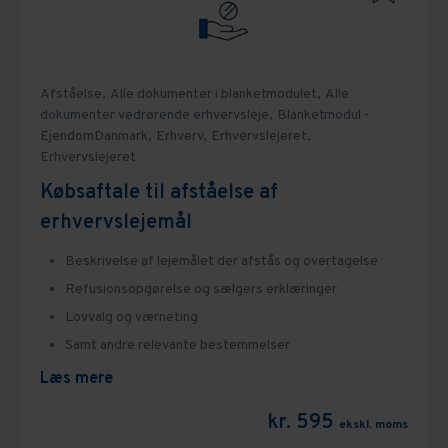
Afståelse,
Alle dokumenter i blanketmodulet,
Alle
dokumenter vedrørende erhvervsleje,
Blanketmodul -
EjendomDanmark,
Erhverv,
Erhvervslejeret,
Erhvervslejeret
Købsaftale til afståelse af
erhvervslejemål
Beskrivelse af lejemålet der afstås og overtagelse
Refusionsopgørelse og sælgers erklæringer
Lovvalg og værneting
Samt andre relevante bestemmelser
Læs mere
kr. 595
ekskl. moms