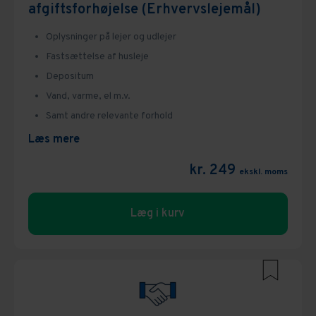
afgiftsforhøjelse (Erhvervslejemål)
Ejerforhold
Oplysninger på lejer og udlejer
Fusion og spaltning
Fastsættelse af husleje
Depositum
Generalforsamling og ændringer
Vand, varme, el m.v.
Samt andre relevante forhold
Kapitalændring
Læs mere
Køb og salg af virksomhed
kr. 249
ekskl. moms
Omdannelse
Læg i kurv
Ophør
Stiftelse af selskab