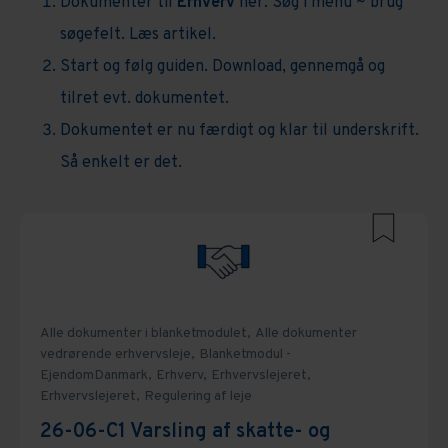
Dokumenter til
Erhverv
her. Søg i menu ~ brug
Opsigelse
Ejendomme
Administration
Alle dokumenter vedrørende ejendomme
søgefelt. Læs artikel.
Erhvervslejeret
Administration
Start og følg guiden. Download, gennemgå og
Alle dokumenter vedrørende
Erhvervslejeret
Kontrakter og aftaler
Bolighandel
GDPR
Ejerforening
erhvervsleje
tilret evt. dokumentet.
Opsigelse og ophævelse
Entreprise
Medarbejdere
Dokumentet er nu færdigt og klar til underskrift.
Handelsaftaler
Afståelse
Så enkelt er det.
Regulering af leje
Erhvervsejendomme
Alle handelsaftaler
Insolvens
Kontrakter og aftaler
Alle dokumenter vedrørende insolvens
Procesret
Opsigelse og ophævelse
Personlig konkurs
Alle dokumenter vedrørende proces
Selskaber
Regulering af leje
Konkursbehandling
Retssag
Alle dokumenter vedrørende selskaber
Skat og regnskab
Alle dokumenter i blanketmodulet,
Alle dokumenter
vedrørende erhvervsleje,
Blanketmodul -
Alle dokumenter vedrørende skat og
Nødlidende virksomhed
Voldgift
Administration og økonomi
EjendomDanmark,
Erhverv,
Erhvervslejeret,
regnskab
Erhvervslejeret,
Regulering af leje
Bestyrelse
26-06-C1 Varsling af skatte- og