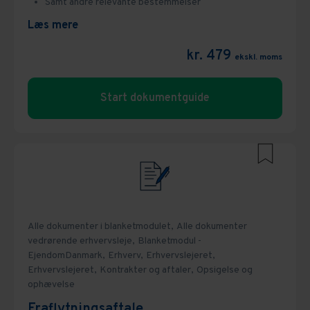
Samt andre relevante bestemmelser
Læs mere
kr. 479
ekskl. moms
Start dokumentguide
Alle dokumenter i blanketmodulet,
Alle dokumenter
vedrørende erhvervsleje,
Blanketmodul -
EjendomDanmark,
Erhverv,
Erhvervslejeret,
Erhvervslejeret,
Kontrakter og aftaler,
Opsigelse og
ophævelse
Fraflytningsaftale