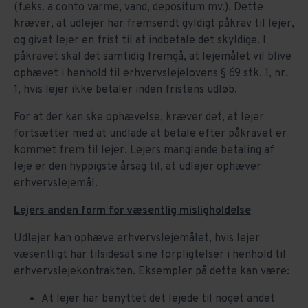
(f.eks. a conto varme, vand, depositum mv.). Dette
kræver, at udlejer har fremsendt gyldigt påkrav til lejer,
og givet lejer en frist til at indbetale det skyldige. I
påkravet skal det samtidig fremgå, at lejemålet vil blive
ophævet i henhold til erhvervslejelovens § 69 stk. 1, nr.
1, hvis lejer ikke betaler inden fristens udløb.
For at der kan ske ophævelse, kræver det, at lejer
fortsætter med at undlade at betale efter påkravet er
kommet frem til lejer. Lejers manglende betaling af
leje er den hyppigste årsag til, at udlejer ophæver
erhvervslejemål.
Lejers anden form for væsentlig misligholdelse
Udlejer kan ophæve erhvervslejemålet, hvis lejer
væsentligt har tilsidesat sine forpligtelser i henhold til
erhvervslejekontrakten. Eksempler på dette kan være:
At lejer har benyttet det lejede til noget andet