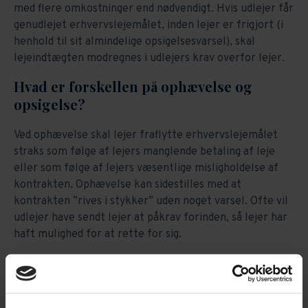
med flere omkostninger end nødvendigt. Hvis udlejer får
genudlejet erhvervslejemålet, inden lejer er frigjort (i
henhold til sit almindelige opsigelsesvarsel), skal
lejeindtægten modregnes i udlejers krav overfor lejer.
Hvad er forskellen på ophævelse og
opsigelse?
Ved ophævelse skal lejer fraflytte erhvervslejemålet
straks som følge af lejers manglende betaling af leje
eller som følge af lejers væsentlige misligholdelse af
kontrakten. Ophævelse kan sidestilles med at
kontrakten ”rives i stykker” uden noget varsel. Ofte vil
udlejer have sendt lejer at påkrav forinden, så lejer har
haft mulighed for at rette for sig.
Ved opsigelse får lejer et varsel til at flytte ud af
erhvervslejemålet. Opsigelse sker ikke nødvendigvis
som følge af lejers misligholdelse, men kan også ske