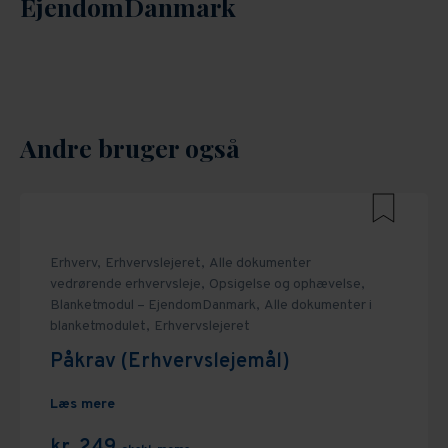
EjendomDanmark
Andre bruger også
Erhverv,
Erhvervslejeret,
Alle dokumenter
vedrørende erhvervsleje,
Opsigelse og ophævelse,
Blanketmodul – EjendomDanmark,
Alle dokumenter i
blanketmodulet,
Erhvervslejeret
Påkrav (Erhvervslejemål)
Læs mere
kr. 249