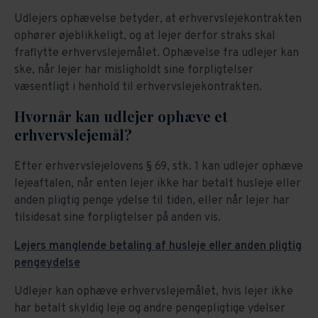
Udlejers ophævelse betyder, at erhvervslejekontrakten
ophører øjeblikkeligt, og at lejer derfor straks skal
fraflytte erhvervslejemålet. Ophævelse fra udlejer kan
ske, når lejer har misligholdt sine forpligtelser
væsentligt i henhold til erhvervslejekontrakten.
Hvornår kan udlejer ophæve et
erhvervslejemål?
Efter erhvervslejelovens § 69, stk. 1 kan udlejer ophæve
lejeaftalen, når enten lejer ikke har betalt husleje eller
anden pligtig penge ydelse til tiden, eller når lejer har
tilsidesat sine forpligtelser på anden vis.
Lejers manglende betaling af husleje eller anden pligtig
pengeydelse
Udlejer kan ophæve erhvervslejemålet, hvis lejer ikke
har betalt skyldig leje og andre pengepligtige ydelser