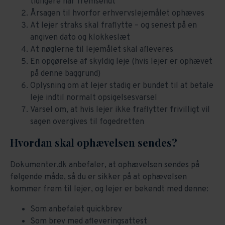
tidligere har fremsendt
Årsagen til hvorfor erhvervslejemålet ophæves
At lejer straks skal fraflytte – og senest på en
angiven dato og klokkeslæt
At nøglerne til lejemålet skal afleveres
En opgørelse af skyldig leje (hvis lejer er ophævet
på denne baggrund)
Oplysning om at lejer stadig er bundet til at betale
leje indtil normalt opsigelsesvarsel
Varsel om, at hvis lejer ikke fraflytter frivilligt vil
sagen overgives til fogedretten
Hvordan skal ophævelsen sendes?
Dokumenter.dk anbefaler, at ophævelsen sendes på
følgende måde, så du er sikker på at ophævelsen
kommer frem til lejer, og lejer er bekendt med denne:
Som anbefalet quickbrev
Som brev med afleveringsattest