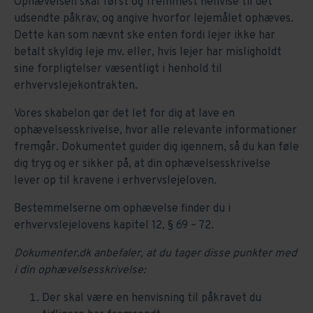
Ophævelsen skal først og fremmest henvise til det
udsendte påkrav, og angive hvorfor lejemålet ophæves.
Dette kan som nævnt ske enten fordi lejer ikke har
betalt skyldig leje mv. eller, hvis lejer har misligholdt
sine forpligtelser væsentligt i henhold til
erhvervslejekontrakten.
Vores skabelon gør det let for dig at lave en
ophævelsesskrivelse, hvor alle relevante informationer
fremgår. Dokumentet guider dig igennem, så du kan føle
dig tryg og er sikker på, at din ophævelsesskrivelse
lever op til kravene i erhvervslejeloven.
Bestemmelserne om ophævelse finder du i
erhvervslejelovens kapitel 12, § 69 – 72.
Dokumenter.dk anbefaler, at du tager disse punkter med
i din ophævelsesskrivelse:
Der skal være en henvisning til påkravet du