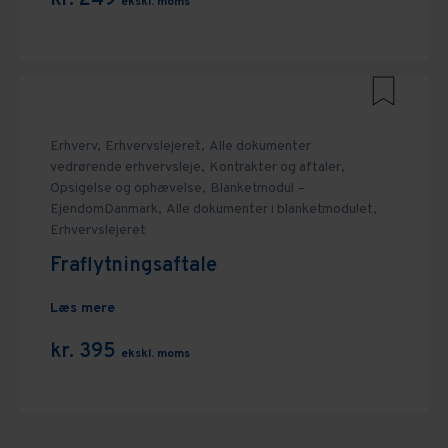
ekskl. moms
Erhverv,
Erhvervslejeret,
Alle dokumenter
vedrørende erhvervsleje,
Kontrakter og aftaler,
Opsigelse og ophævelse,
Blanketmodul –
EjendomDanmark,
Alle dokumenter i blanketmodulet,
Erhvervslejeret
Fraflytningsaftale
Læs mere
kr. 395
ekskl. moms