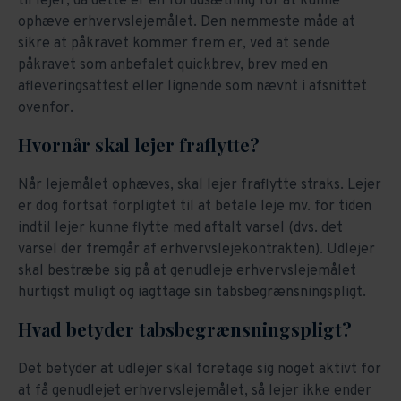
til lejer, da dette er en forudsætning for at kunne
ophæve erhvervslejemålet. Den nemmeste måde at
sikre at påkravet kommer frem er, ved at sende
påkravet som anbefalet quickbrev, brev med en
afleveringsattest eller lignende som nævnt i afsnittet
ovenfor.
Hvornår skal lejer fraflytte?
Når lejemålet ophæves, skal lejer fraflytte straks. Lejer
er dog fortsat forpligtet til at betale leje mv. for tiden
indtil lejer kunne flytte med aftalt varsel (dvs. det
varsel der fremgår af erhvervslejekontrakten). Udlejer
skal bestræbe sig på at genudleje erhvervslejemålet
hurtigst muligt og iagttage sin tabsbegrænsningspligt.
Hvad betyder tabsbegrænsningspligt?
Det betyder at udlejer skal foretage sig noget aktivt for
at få genudlejet erhvervslejemålet, så lejer ikke ender