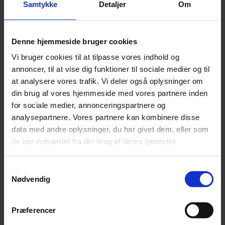
fordi udlejer for eksempel selv ønsker at benytte det
Samtykke
Detaljer
Om
lejede, eller fordi ejendommen skal nedrives. Opsigelse
sker dermed i henhold til en aftale og med et aftalt
opsigelsesvarsel.
Denne hjemmeside bruger cookies
Vi bruger cookies til at tilpasse vores indhold og
annoncer, til at vise dig funktioner til sociale medier og til
Udarbejdet af
at analysere vores trafik. Vi deler også oplysninger om
din brug af vores hjemmeside med vores partnere inden
Jeppe Wedel Nielsen
for sociale medier, annonceringspartnere og
analysepartnere. Vores partnere kan kombinere disse
Advokat (H)
data med andre oplysninger, du har givet dem, eller som
Donatzky & Partnere Advokatfirma
de har indsamlet fra din brug af deres tjenester.
Kontaktinformation
Samtykkevalg
Telefon: 45 33 18 30
Nødvendig
kontakt@dokumenter.dk
Præferencer