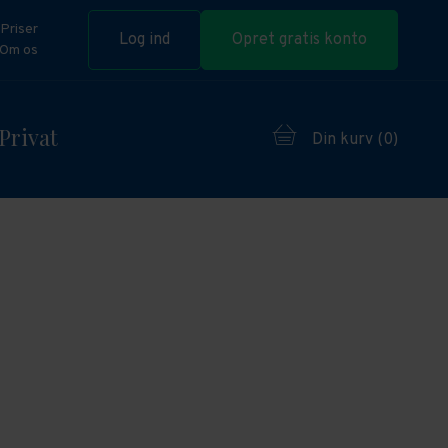
Priser
Log ind
Opret gratis konto
Om os
Privat
Din kurv (
0
)