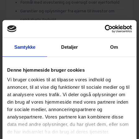
Formål med investering og oversigt over ejerforhold
Bestyrelse
Garantier og oplysninger fra ejerne til investor om
selskabets forhold
Ejerforhold
Samt andre relevante bestemmelser
Fusion og spaltning
Læs mere
Samtykke
Detaljer
Om
kr. 695
Generalforsamling og ændringer
ekskl. moms
Køb og salg af virksomhed
Denne hjemmeside bruger cookies
Start dokumentguide
Vi bruger cookies til at tilpasse vores indhold og
Omdannelse
annoncer, til at vise dig funktioner til sociale medier og til
at analysere vores trafik. Vi deler også oplysninger om
Ophør
din brug af vores hjemmeside med vores partnere inden
for sociale medier, annonceringspartnere og
Stiftelse af selskab
analysepartnere. Vores partnere kan kombinere disse
data med andre oplysninger, du har givet dem, eller som
Alle dokumenter vedrørende selskaber,
Erhverv,
Skat og regnskab
de har indsamlet fra din brug af deres tjenester.
Kapitalændring,
Selskaber