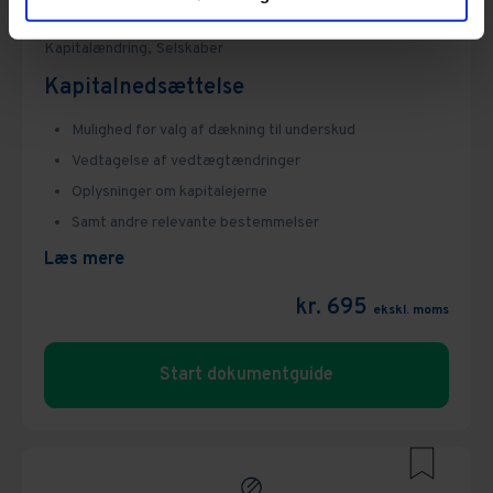
Alle dokumenter vedrørende selskaber,
Erhverv,
Kapitalændring,
Selskaber
Kapitalnedsættelse
Mulighed for valg af dækning til underskud
Vedtagelse af vedtægtændringer
Oplysninger om kapitalejerne
Samt andre relevante bestemmelser
Læs mere
kr. 695
ekskl. moms
Start dokumentguide