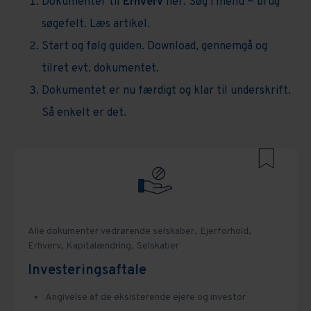
Dokumenter til
Erhverv
her. Søg i menu ~ brug
Opsigelse
Ejendomme
Administration
Alle dokumenter vedrørende ejendomme
søgefelt. Læs artikel.
Erhvervslejeret
Administration
Start og følg guiden. Download, gennemgå og
Alle dokumenter vedrørende
Erhvervslejeret
Kontrakter og aftaler
Bolighandel
GDPR
Ejerforening
erhvervsleje
tilret evt. dokumentet.
Opsigelse og ophævelse
Entreprise
Medarbejdere
Dokumentet er nu færdigt og klar til underskrift.
Handelsaftaler
Afståelse
Så enkelt er det.
Regulering af leje
Erhvervsejendomme
Alle handelsaftaler
Insolvens
Kontrakter og aftaler
Alle dokumenter vedrørende insolvens
Procesret
Opsigelse og ophævelse
Personlig konkurs
Alle dokumenter vedrørende proces
Selskaber
Regulering af leje
Konkursbehandling
Retssag
Kapitalændring
Alle dokumenter vedrørende selskaber,
Ejerforhold,
Erhverv,
Kapitalændring,
Selskaber
Nødlidende virksomhed
Voldgift
Alle dokumenter vedrørende selskaber
Investeringsaftale
Administration og økonomi
Angivelse af de eksisterende ejere og investor