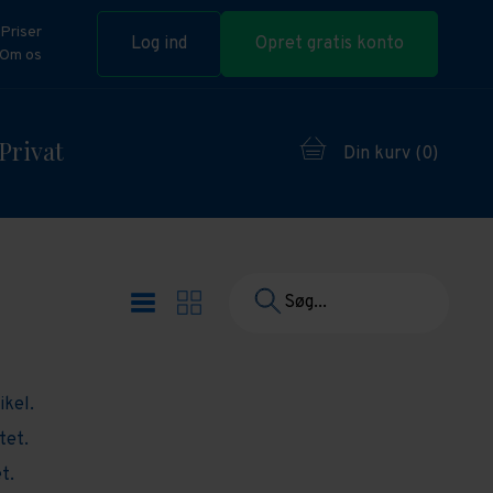
Priser
Log ind
Opret gratis konto
Om os
Privat
Din kurv (
0
)
Søg...
ikel.
tet.
t.