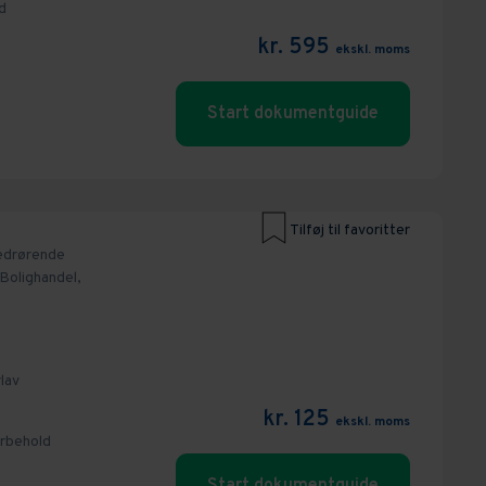
d
kr. 595
ekskl. moms
Start dokumentguide
Tilføj til favoritter
edrørende
Bolighandel,
lav
kr. 125
ekskl. moms
orbehold