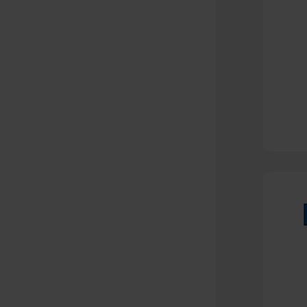
Kapitalændring
Køb og salg af
virksomhed
Omdannelse
Ophør
Stiftelse af selskab