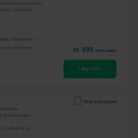
vedrørende ejendomme,
omme,
Entreprise,
ger, tidsplan mv.)
or sen aflevering
kr. 595
ekskl. moms
Læg i kurv
Tilføj til favoritter
edrørende
e,
Blanketmodul -
t,
Kontrakter og