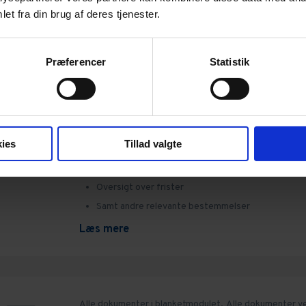
et fra din brug af deres tjenester.
Præferencer
Statistik
Alle dokumenter i blanketmodulet,
Alle dokumenter v
ejendomme,
Blanketmodul - EjendomDanmark,
Bolig,
Ejendomme,
Ejendomme,
Erhverv,
Erhvervsejendom
Godkendelsesskrivelse - Køberrådg
ies
Tillad valgte
Forudsætninger for handlens godkendelse
Vælg evt. forbehold for godkendelsen
Oversigt over frister
Samt andre relevante bestemmelser
Læs mere
Alle dokumenter i blanketmodulet,
Alle dokumenter v