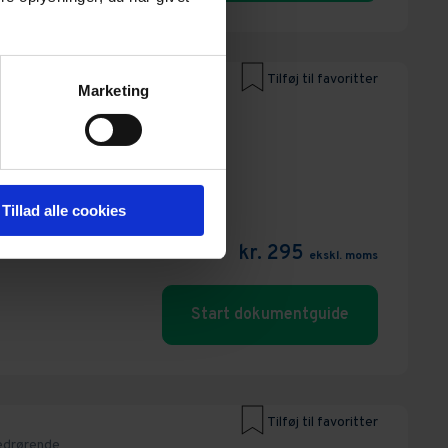
Tilføj til favoritter
Marketing
edrørende
Bolighandel,
me,
Privat
iver
Tillad alle cookies
kr. 295
ekskl. moms
Start dokumentguide
Tilføj til favoritter
edrørende