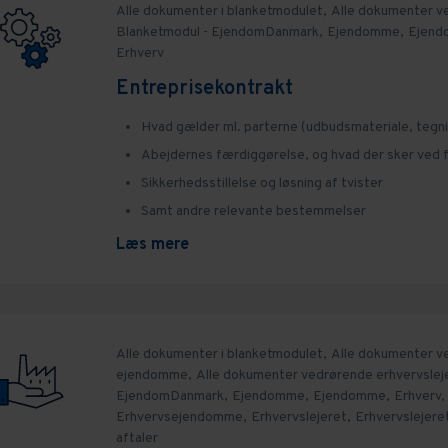
Alle dokumenter i blanketmodulet,
Alle dokumenter 
Blanketmodul - EjendomDanmark,
Ejendomme,
Ejend
Erhverv
Entreprisekontrakt
Hvad gælder ml. parterne (udbudsmateriale, tegnin
Abejdernes færdiggørelse, og hvad der sker ved f
Sikkerhedsstillelse og løsning af tvister
Samt andre relevante bestemmelser
Læs mere
Alle dokumenter i blanketmodulet,
Alle dokumenter v
ejendomme,
Alle dokumenter vedrørende erhvervslej
EjendomDanmark,
Ejendomme,
Ejendomme,
Erhverv,
Erhvervsejendomme,
Erhvervslejeret,
Erhvervslejere
aftaler