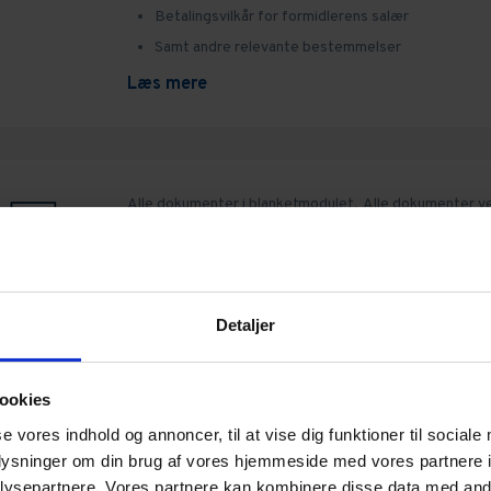
Betalingsvilkår for formidlerens salær
Samt andre relevante bestemmelser
Læs mere
Alle dokumenter i blanketmodulet,
Alle dokumenter v
ejendomme,
Alle dokumenter vedrørende selskaber,
EjendomDanmark,
Ejendomme,
Ejendomme,
Erhverv,
Erhvervsejendomme,
Køb og salg af virksomhed,
Sel
Garantikatalog
Detaljer
Garantikatalog med formål
Mange relevante emner med enkelte garantier
ookies
Klausul om konsekvens af garantisvigt
se vores indhold og annoncer, til at vise dig funktioner til sociale
Samt andre relevante bestemmelser
oplysninger om din brug af vores hjemmeside med vores partnere i
Læs mere
ysepartnere. Vores partnere kan kombinere disse data med andr