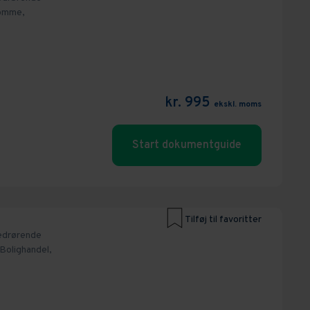
omme,
kr. 995
ekskl. moms
Start dokumentguide
Tilføj til favoritter
edrørende
Bolighandel,