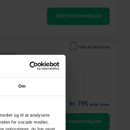
Start dokumentguide
Tilføj til favoritter
edrørende
Blanketmodul -
skaber
Om
kr. 795
ekskl. moms
 medier og til at analysere
Start dokumentguide
nden for sociale medier,
e oplysninger, du har givet