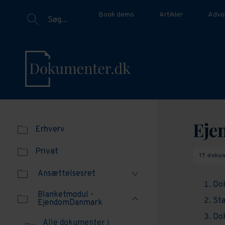
Book demo
Artikler
Advo
Søg...
Eje
Erhverv
Privat
17 doku
Ansættelsesret
Do
Blanketmodul -
Alle dokumenter
Sta
EjendomDanmark
vedrørende
ansættelse
Dok
Alle dokumenter i