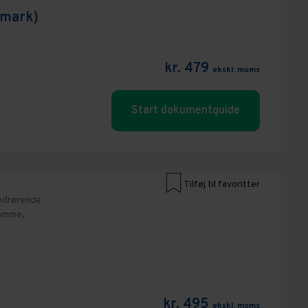
nmark)
kr. 479
ekskl. moms
Start dokumentguide
Tilføj til favoritter
edrørende
omme,
kr. 495
ekskl. moms