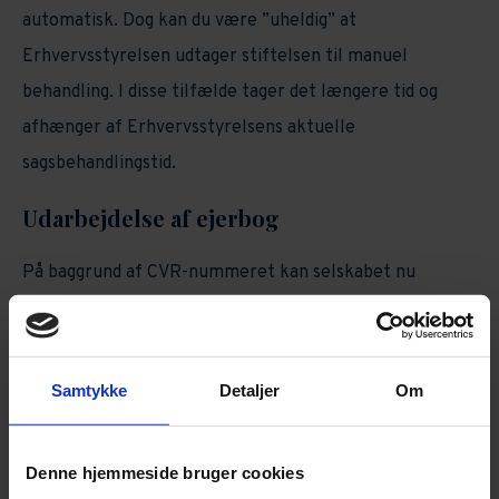
automatisk. Dog kan du være ”uheldig” at
Erhvervsstyrelsen udtager stiftelsen til manuel
behandling. I disse tilfælde tager det længere tid og
afhænger af Erhvervsstyrelsens aktuelle
sagsbehandlingstid.
Udarbejdelse af ejerbog
På baggrund af CVR-nummeret kan selskabet nu
udarbejde en ejerbog, der er en oversigt over alle
selskabets ejere. Selskabet er forpligtet til at have en
ejerbog i henhold til selskabsloven.
Samtykke
Detaljer
Om
Du kan læse mere om ejerbog her.
Denne hjemmeside bruger cookies
Selskabet kan og skal nu åbne en