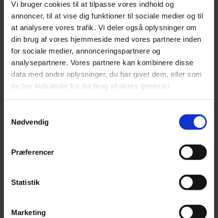
Vi bruger cookies til at tilpasse vores indhold og
bankkonto
annoncer, til at vise dig funktioner til sociale medier og til
at analysere vores trafik. Vi deler også oplysninger om
Når selskabet har et CVR-nr. og en ejerbog kan du
din brug af vores hjemmeside med vores partnere inden
sende disse til din bank (typisk sammen med ID på
for sociale medier, annonceringspartnere og
ejerne). På baggrund af disse oplysninger, kan banken
analysepartnere. Vores partnere kan kombinere disse
data med andre oplysninger, du har givet dem, eller som
åbne en bankkonto i selskabets navn. Det er en god idé
de har indsamlet fra din brug af deres tjenester.
at få lavet denne konto til selskabets nem-konto.
Samtykkevalg
Andre forhold du skal gøre, når selskabet
Nødvendig
er stiftet
Præferencer
Når selskabet er stiftet, er der desuden en række andre
forhold, som du skal være opmærksom på. Du skal bl.a.
Statistik
forholde dig til følgende:
Bestille en NemID medarbejdersignatur
Marketing