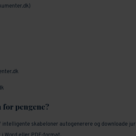
kumenter.dk)
nter.dk
dk
 for pengene?
 intelligente skabeloner autogenerere og downloade jur
i Word eller PDF-format.