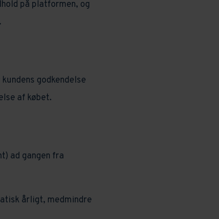
dhold på platformen, og
.
r kundens godkendelse
lse af købet.
t) ad gangen fra
atisk årligt, medmindre