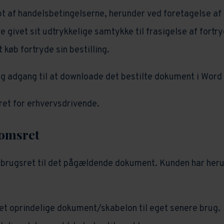
 af handelsbetingelserne, herunder ved foretagelse af 
ve givet sit udtrykkelige samtykke til frasigelse af fort
 køb fortryde sin bestilling.
ng adgang til at downloade det bestilte dokument i Wor
ret for erhvervsdrivende.
domsret
brugsret til det pågældende dokument. Kunden har herund
det oprindelige dokument/skabelon til eget senere brug.