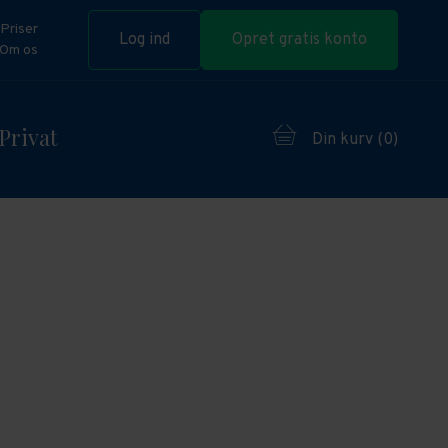
Priser
Log ind
Opret gratis konto
Om os
Privat
Din kurv (
0
)