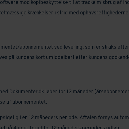
ftware mod kopibeskyttelse til at tracke misbrug af in
retmæssige krænkelser i strid med ophavsrettighederne
umentet/abonnementet ved levering, som er straks efte
ves på kundens kort umiddelbart efter kundens godkende
ed Dokumenter.dk løber for 12 måneder (årsabonnemen
lse af abonnementet.
sigelig i en 12 måneders periode. Aftalen fornys autom
el på 4 uger forud for 12 måneders periodens udløb.