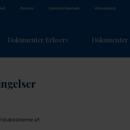
kat
Revisor
EjendomDanmark
Virksomhed
Dokumenter Erhverv
Dokumenter 
ingelser
skabelonerne af: