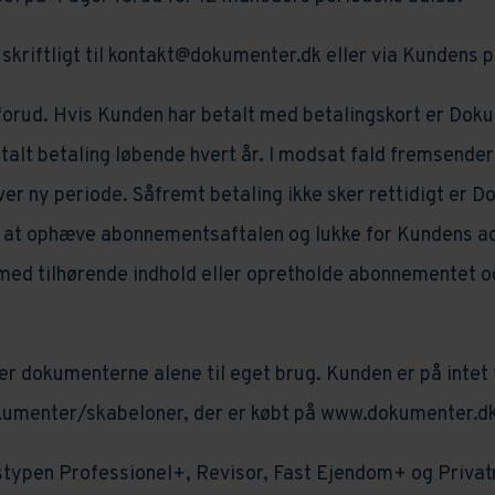
 skriftligt til kontakt@dokumenter.dk eller via Kundens pr
rud. Hvis Kunden har betalt med betalingskort er Dokum
talt betaling løbende hvert år. I modsat fald fremsende
ver ny periode. Såfremt betaling ikke sker rettidigt er 
en at ophæve abonnementsaftalen og lukke for Kundens 
 med tilhørende indhold eller opretholde abonnementet o
r dokumenterne alene til eget brug. Kunden er på intet t
okumenter/skabeloner, der er købt på www.dokumenter.dk
typen Professionel+, Revisor, Fast Ejendom+ og Privat