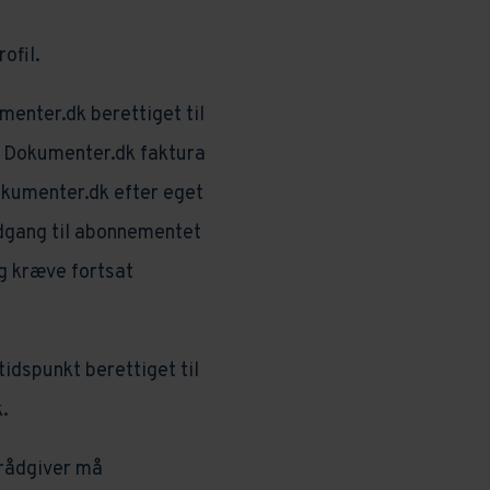
ofil.
enter.dk berettiget til
r Dokumenter.dk faktura
Dokumenter.dk efter eget
adgang til abonnementet
g kræve fortsat
idspunkt berettiget til
.
rådgiver må