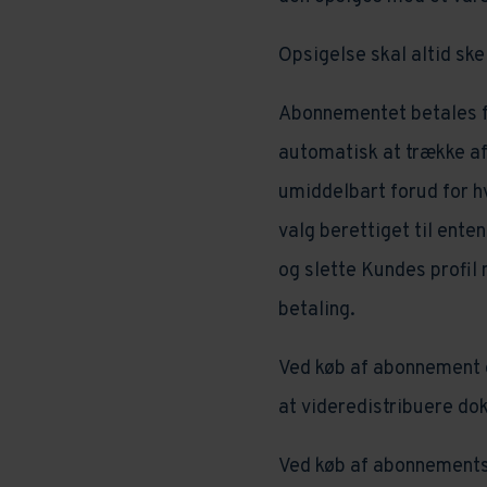
Opsigelse skal altid ske
Abonnementet betales fo
automatisk at trække af
umiddelbart forud for h
valg berettiget til ent
og slette Kundes profil
betaling.
Ved køb af abonnement e
at videredistribuere d
Ved køb af abonnements