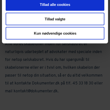
til vedtægter for både ApS og A/S.
Find skabelon til
Tillad alle cookies
kapitalforhøjelse her.
Tillad valgte
Skal du lave en kapitalnedsættelse, så
læs mere her om
kapitalnedsættelse.
Kun nødvendige cookies
Alle vores skabeloner inden for selskabsret er
naturligvis udarbejdet af advokater med speciale inden
for netop selskabsret. Hvis du har spørgsmål til
skabelonerne eller er i tvivl om, hvilken skabelon der
passer til netop din situation, så er du altid velkommen
til at kontakte Dokumenter.dk på tlf. 45 33 18 30 eller
mail kontakt@dokumenter.dk.