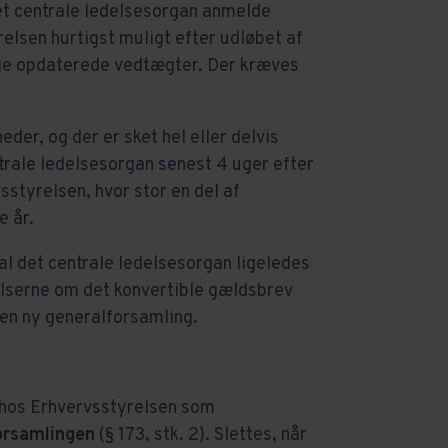
det centrale ledelsesorgan anmelde
relsen hurtigst muligt efter udløbet af
lge opdaterede vedtægter. Der kræves
der, og der er sket hel eller delvis
ntrale ledelsesorgan senest 4 uger efter
sstyrelsen, hvor stor en del af
e år.
kal det centrale ledelsesorgan ligeledes
lserne om det konvertible gældsbrev
 en ny generalforsamling.
 hos Erhvervsstyrelsen som
forsamlingen
(§ 173, stk. 2). Slettes, når