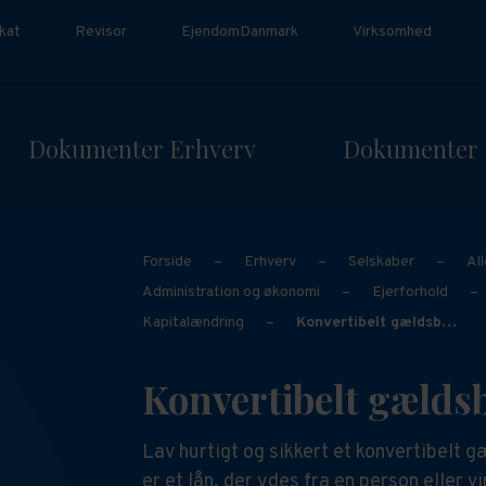
kat
Revisor
EjendomDanmark
Virksomhed
Dokumenter Erhverv
Dokumenter 
Forside
–
Erhverv
–
Selskaber
–
Al
Administration og økonomi
–
Ejerforhold
–
Kapitalændring
–
Konvertibelt gældsb…
Konvertibelt gælds
Lav hurtigt og sikkert et konvertibelt 
er et lån, der ydes fra en person eller v