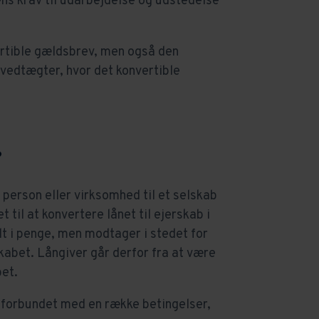
ns krav til udarbejdelse og udstedelse
ertible gældsbrev, men også den
vedtægter, hvor det konvertible
?
 person eller virksomhed til et selskab
t til at konvertere lånet til ejerskab i
lt i penge, men modtager i stedet for
skabet. Långiver går derfor fra at være
bet.
sk forbundet med en række betingelser,