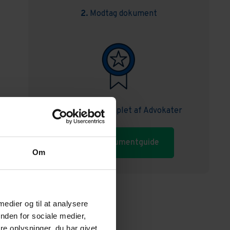
2.
Modtag dokument
3.
Kvalitetsstemplet af Advokater
Start dokumentguide
Om
 medier og til at analysere
nden for sociale medier,
e oplysninger, du har givet