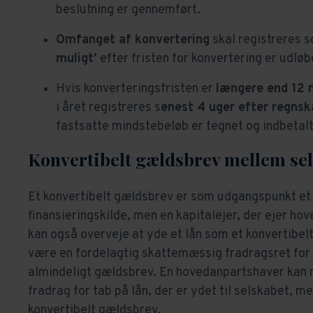
beslutning er gennemført.
Omfanget af konvertering
skal registreres 
muligt’
efter fristen for konvertering er udløbet
Hvis konverteringsfristen er
længere end 12
i året registreres s
enest 4 uger efter regnsk
fastsatte mindstebeløb er tegnet og indbetalt (
Konvertibelt gældsbrev mellem sel
Et konvertibelt gældsbrev er som udgangspunkt et i
finansieringskilde, men en kapitalejer, der ejer ho
kan også overveje at yde et lån som et konvertibel
være en fordelagtig skattemæssig fradragsret for 
almindeligt gældsbrev. En hovedanpartshaver kan 
fradrag for tab på lån, der er ydet til selskabet, m
konvertibelt gældsbrev.