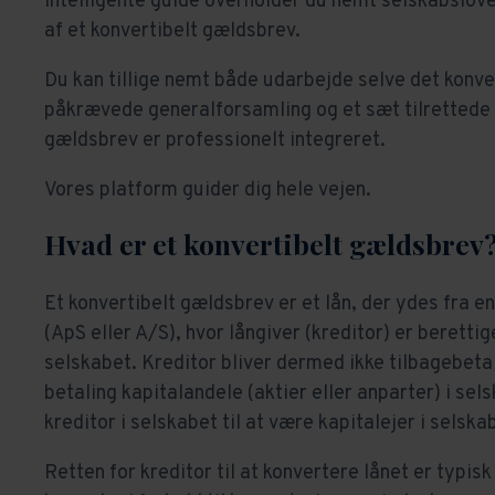
intelligente guide overholder du nemt selskabslove
af et konvertibelt gældsbrev.
Du kan tillige nemt både udarbejde selve det konv
påkrævede generalforsamling og et sæt tilrettede 
gældsbrev er professionelt integreret.
Vores platform guider dig hele vejen.
Hvad er et konvertibelt gældsbrev
Et konvertibelt gældsbrev er et lån, der ydes fra en
(ApS eller A/S), hvor långiver (kreditor) er berettige
selskabet. Kreditor bliver dermed ikke tilbagebeta
betaling kapitalandele (aktier eller anparter) i sel
kreditor i selskabet til at være kapitalejer i selska
Retten for kreditor til at konvertere lånet er typi