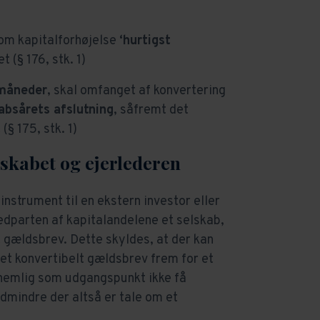
som kapitalforhøjelse
‘hurtigst
 (§ 176, stk. 1)
 måneder
, skal omfanget af konvertering
absårets afslutning
, såfremt det
§ 175, stk. 1)
skabet og ejerlederen
nstrument til en ekstern investor eller
vedparten af kapitalandelene et selskab,
t gældsbrev. Dette skyldes, at der kan
et konvertibelt gældsbrev frem for et
nemlig som udgangspunkt ikke få
edmindre der altså er tale om et