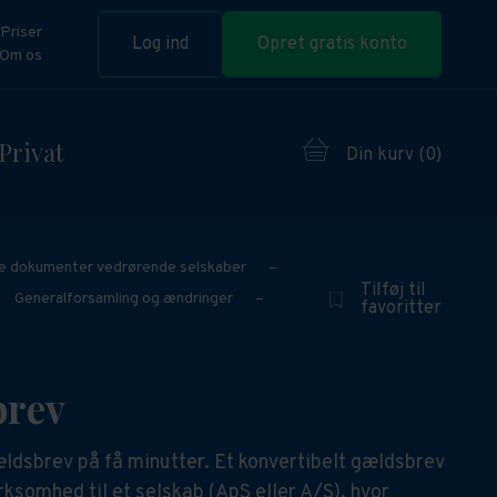
Priser
Log ind
Opret gratis konto
Om os
Privat
Din kurv (
0
)
le dokumenter vedrørende selskaber
–
Tilføj til
Generalforsamling og ændringer
–
favoritter
brev
gældsbrev på få minutter. Et konvertibelt gældsbrev
irksomhed til et selskab (ApS eller A/S), hvor