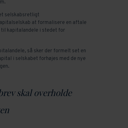
.m.
t selskabsretligt
kapitalselskab at formalisere en aftale
til kapitalandele i stedet for
pitalandele, så sker der formelt set en
apital i selskabet forhøjes med de nye
ngen.
brev skal overholde
ven