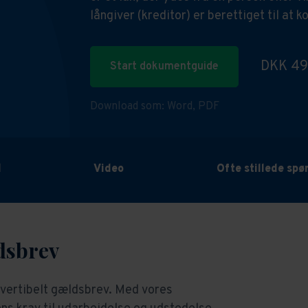
långiver (kreditor) er berettiget til at k
DKK 4
Start dokumentguide
Download som:
Word,
PDF
d
Video
Ofte stillede sp
ldsbrev
onvertibelt gældsbrev. Med vores