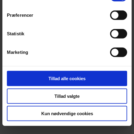
Præferencer
Statistik
2.
Modtag dokument
Marketing
Tillad alle cookies
3.
Kvalitetsstemplet af Advokater
Tillad valgte
Start dokumentguide
Kun nødvendige cookies