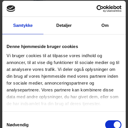
Kontaktinformation
Telefon: 45 33 18 30
Samtykke
Detaljer
Om
kontakt@dokumenter.dk
Denne hjemmeside bruger cookies
Vi bruger cookies til at tilpasse vores indhold og
Vær færdig på 5 minutter
annoncer, til at vise dig funktioner til sociale medier og til
at analysere vores trafik. Vi deler også oplysninger om
din brug af vores hjemmeside med vores partnere inden
for sociale medier, annonceringspartnere og
analysepartnere. Vores partnere kan kombinere disse
data med andre oplysninger, du har givet dem, eller som
de har indsamlet fra din brug af deres tjenester.
1.
Fuldfør guiden
Samtykkevalg
Nødvendig