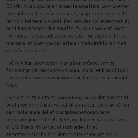
55 stk. 3 kan opsige en ansættelsesaftale, som boet er
indtrådt i med en måneds varsel, uagtet at den ansatte
har fx 6 måneders varsel. Det betyder for eksempel, at
boet kan meddele den ansatte, fx
direktøren
at boet
indtræder i ansættelseskontrakten for dagen efter at
meddele, at boet opsiger aftalen med direktøren med
en måneds varsel.
I så fald har direktøren krav på en måneds løn og
feriepenge på massekravsniveau, mens lønkravet i den
resterende opsigelsesperiode kun har status af simpelt
krav.
Hvis der er tale om en
almindelig ansat
, der opsiges af
boet med en måneds varsel vil den ansattes krav på løn i
den resterende del af opsigelsesperioden have
lønprivilegium efter KL § 95, og dermed være dækket
af LG. Boets risiko ved at indtræde i fx et
ansættelsesforhold er derved blevet meget mere