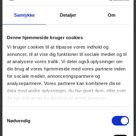
Læs mere om udlejers mulighed for opsigelse af
Samtykke
Detaljer
Om
erhvervslejemål.
Konklusion
Denne hjemmeside bruger cookies
Vi bruger cookies til at tilpasse vores indhold og
Ved en opsigelse er det vigtigt som lejer nøje at
annoncer, til at vise dig funktioner til sociale medier og til
overveje hvilken fremgangsmåde, der er mest
at analysere vores trafik. Vi deler også oplysninger om
din brug af vores hjemmeside med vores partnere inden
fordelagtig, samt være opmærksom på de krav og
for sociale medier, annonceringspartnere og
frister som erhvervslejeloven opstiller.
analysepartnere. Vores partnere kan kombinere disse
data med andre oplysninger, du har givet dem, eller som
På dokumenter.dk har vi udarbejdet de skabeloner, som
de har indsamlet fra din brug af deres tjenester.
du kan bruge, hvis du som lejer enten vælger at gøre
Samtykkevalg
indsigelse til udlejers opsigelse eller acceptere udlejers
Nødvendig
opsigelse, men gør krav på erstatning. Vi har også
skabeloner til udlejers opsigelse.