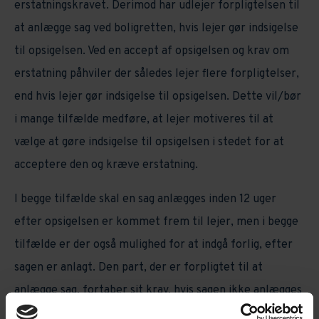
erstatningskravet. Derimod har udlejer forpligtelsen til
at anlægge sag ved boligretten, hvis lejer gør indsigelse
til opsigelsen. Ved en accept af opsigelsen og krav om
erstatning påhviler der således lejer flere forpligtelser,
end hvis lejer gør indsigelse til opsigelsen. Dette vil/bør
i mange tilfælde medføre, at lejer motiveres til at
vælge at gøre indsigelse til opsigelsen i stedet for at
acceptere den og kræve erstatning.
I begge tilfælde skal en sag anlægges inden 12 uger
efter opsigelsen er kommet frem til lejer, men i begge
tilfælde er der også mulighed for at indgå forlig, efter
sagen er anlagt. Den part, der er forpligtet til at
anlægge sag, fortaber sit krav, hvis sagen ikke anlægges
inden for fristen.