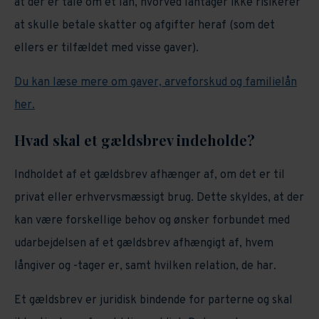
at der er tale om et lån, hvorved låntager ikke risikerer
at skulle betale skatter og afgifter heraf (som det
ellers er tilfældet med visse gaver).
Du kan læse mere om gaver, arveforskud og familielån
her.
Hvad skal et gældsbrev indeholde?
Indholdet af et gældsbrev afhænger af, om det er til
privat eller erhvervsmæssigt brug. Dette skyldes, at der
kan være forskellige behov og ønsker forbundet med
udarbejdelsen af et gældsbrev afhængigt af, hvem
långiver og -tager er, samt hvilken relation, de har.
Et gældsbrev er juridisk bindende for parterne og skal