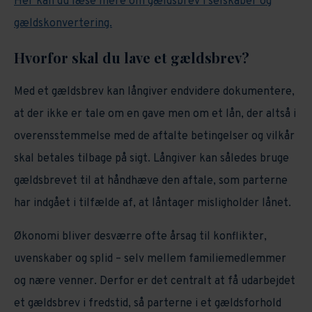
Her kan du læse mere om gældsbrev i selskaber og
gældskonvertering.
Hvorfor skal du lave et gældsbrev?
Med et gældsbrev kan långiver endvidere dokumentere,
at der ikke er tale om en gave men om et lån, der altså i
overensstemmelse med de aftalte betingelser og vilkår
skal betales tilbage på sigt. Långiver kan således bruge
gældsbrevet til at håndhæve den aftale, som parterne
har indgået i tilfælde af, at låntager misligholder lånet.
Økonomi bliver desværre ofte årsag til konflikter,
uvenskaber og splid – selv mellem familiemedlemmer
og nære venner. Derfor er det centralt at få udarbejdet
et gældsbrev i fredstid, så parterne i et gældsforhold