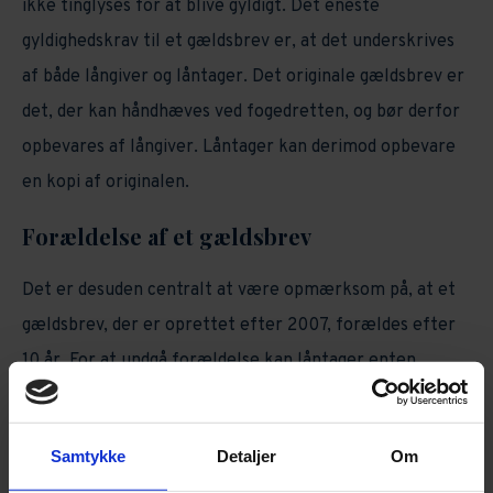
ikke tinglyses for at blive gyldigt. Det eneste
gyldighedskrav til et gældsbrev er, at det underskrives
af både långiver og låntager. Det originale gældsbrev er
det, der kan håndhæves ved fogedretten, og bør derfor
opbevares af långiver. Låntager kan derimod opbevare
en kopi af originalen.
Forældelse af et gældsbrev
Det er desuden centralt at være opmærksom på, at et
gældsbrev, der er oprettet efter 2007, forældes efter
10 år. For at undgå forældelse kan låntager enten
indhente en skriftlig erklæring fra långiver, hvori det
angives, at gældsforholdet stadig er gældende, eller få
Samtykke
Detaljer
Om
fogedretten til at påtegne (bekræfte), at gældsbrevet