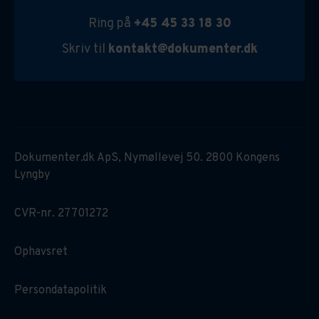
Ring på
+45 45 33 18 30
Skriv til
kontakt@dokumenter.dk
Dokumenter.dk ApS, Nymøllevej 50. 2800 Kongens
Lyngby
CVR-nr. 27701272
Ophavsret
Persondatapolitik