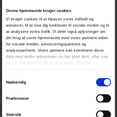
fortsat er gældende. Når gældsforholdets fortsatte
eksistens er bekræftet på en af de ovennævnte måder,
Denne hjemmeside bruger cookies
løber der en ny forældelsesfrist på 10 år.
Vi bruger cookies til at tilpasse vores indhold og
annoncer, til at vise dig funktioner til sociale medier og til
Et gældsbrev sikrer ro, stabilitet og forudsigelighed
at analysere vores trafik. Vi deler også oplysninger om
din brug af vores hjemmeside med vores partnere inden
mellem parterne i et gældsforhold og medvirker altså
for sociale medier, annonceringspartnere og
til, at lånet tilbagebetales i fred og fordragelighed på
analysepartnere. Vores partnere kan kombinere disse
aftalte vilkår.
data med andre oplysninger, du har givet dem, eller som
de har indsamlet fra din brug af deres tjenester.
Samtykkevalg
Relaterede Dokumenter
Nødvendig
Præferencer
Erhverv,
Handelsaftaler,
Alle handelsaftaler,
Selskaber,
Alle dokumenter vedrørende selskaber,
Statistik