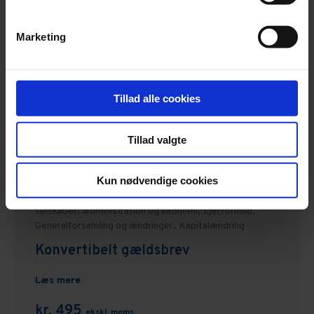
Administration og økonomi,
Privat,
Gældsbrev
Gældsbrev
Marketing
Læs mere
kr. 236
ekskl. moms
Tillad alle cookies
Tillad valgte
Kun nødvendige cookies
Erhverv,
Selskaber,
Alle dokumenter vedrørende
selskaber,
Administration og økonomi,
Ejerforhold,
Generalforsamling og ændringer,
Kapitalændring
Konvertibelt gældsbrev
Læs mere
kr. 495
ekskl. moms