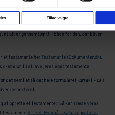
 bestemme, at noget skal være særeje – altså kun
kræddersy, hvordan jeres økonomi og arv skal hænge
ies
Tillad valgte
 situation.
e, at alt er gennemtænkt – både for den, der bliver
er et testamente her
Testamente (Dokumenter.dk)
,
 skabelon til at lave jeres eget testamente.
gør det nemt at få det hele formuleret korrekt – så I
bliver respekteret.
ing at oprette et testamente? Så kan I læse vores
et testamente
Artikel: Hvornår skal du oprette et