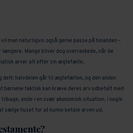
 vil man naturligvis også gerne passe på hinanden –
er længere. Mange bliver dog overraskede, når de
tisk arver alt efter sin ægtefælle.
g delt: halvdelen går til ægtefællen, og den anden
 at børnene faktisk kan kræve deres arv udbetalt med
 tilbage, ende i en svær økonomisk situation. I nogle
 at sælge huset for at kunne betale arven ud.
testamente?