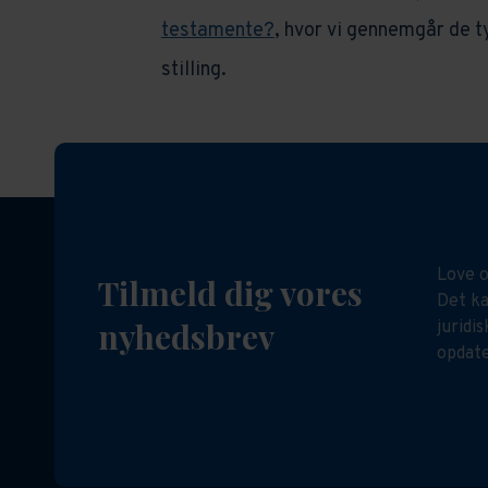
testamente?
, hvor vi gennemgår de ty
stilling.
Love o
Tilmeld dig vores
Det ka
nyhedsbrev
juridi
opdate