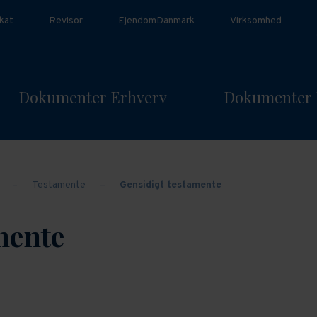
kat
Revisor
EjendomDanmark
Virksomhed
Dokumenter Erhverv
Dokumenter 
–
Testamente
–
Gensidigt testamente
mente