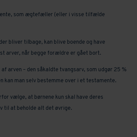
nte, som ægtefæller (eller i visse tilfælde
 der bliver tilbage, kan blive boende og have
t arver, når begge forældre er gået bort.
del af arven – den såkaldte tvangsarv, som udgør 25 %
sten kan man selv bestemme over i et testamente.
rfor vælge, at børnene kun skal have deres
til at beholde alt det øvrige.