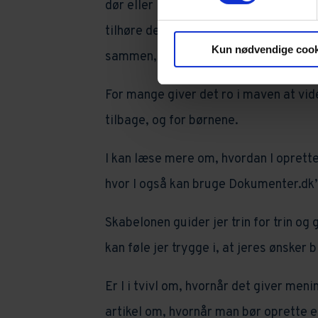
dør eller I går fra hinanden. I kan fx
tilhøre den ene. På den måde kan I s
Kun nødvendige cook
sammen, så det passer bedst til jeres
For mange giver det ro i maven at vid
tilbage, og for børnene.
I kan læse mere om, hvordan I oprett
hvor I også kan bruge Dokumenter.dk’s
Skabelonen guider jer trin for trin og 
kan føle jer trygge i, at jeres ønsker 
Er I i tvivl om, hvornår det giver men
artikel om, hvornår man bør oprette 