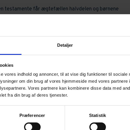
n testamente får ægtefællen halvdelen og børnene
I beslutte, at børnene kun skal have deres tvangsarv
den efterlevende kan blive boende og beholde mest
Detaljer
ookies
nene så alt, hvad der er tilbage.
se vores indhold og annoncer, til at vise dig funktioner til sociale
oplysninger om din brug af vores hjemmeside med vores partnere i
en ægtepagt?
ysepartnere. Vores partnere kan kombinere disse data med andr
et fra din brug af deres tjenester.
Præferencer
Statistik
s værdier og ejendele skal fordeles, hvis den ene