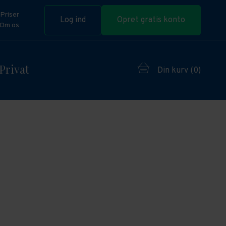
Priser
Log ind
Opret gratis konto
Om os
Privat
Din kurv (
0
)