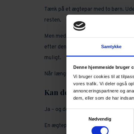
Tænk på et ægtepar med to børn. Ude
resten.
Men med et gensidigt testamente kan 
efter den første forælders død – så 
Samtykke
muligt.
Denne hjemmeside bruger c
Når længstlevende engang dør, får bør
Vi bruger cookies til at tilpas
vores trafik. Vi deler også 
Kan det kombineres med 
annonceringspartnere og anal
dem, eller som de har indsaml
Ja – og det er faktisk ret enkelt.
Samtykkevalg
Nødvendig
En ægtepagt handler om, hvordan jere