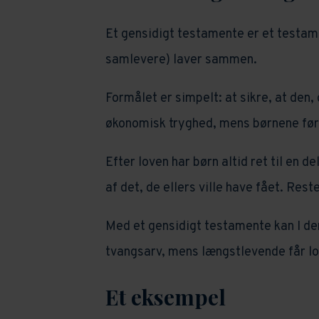
Et gensidigt testamente er et testame
samlevere) laver sammen.
Formålet er simpelt: at sikre, at den,
økonomisk tryghed, mens børnene førs
Efter loven har børn altid ret til en 
af det, de ellers ville have fået. Re
Med et gensidigt testamente kan I de
tvangsarv, mens længstlevende får lov 
Et eksempel