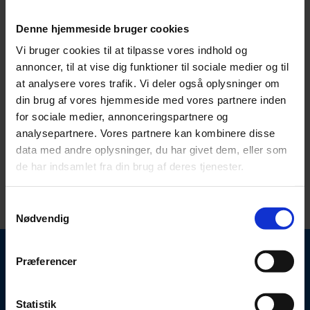
Denne hjemmeside bruger cookies
Vi bruger cookies til at tilpasse vores indhold og
annoncer, til at vise dig funktioner til sociale medier og til
at analysere vores trafik. Vi deler også oplysninger om
din brug af vores hjemmeside med vores partnere inden
3.
Kvalitetsstemplet af Advokater
for sociale medier, annonceringspartnere og
analysepartnere. Vores partnere kan kombinere disse
data med andre oplysninger, du har givet dem, eller som
Start dokumentguide
de har indsamlet fra din brug af deres tjenester.
Samtykkevalg
Nødvendig
Præferencer
Fuldmagten indeholder
Statistik