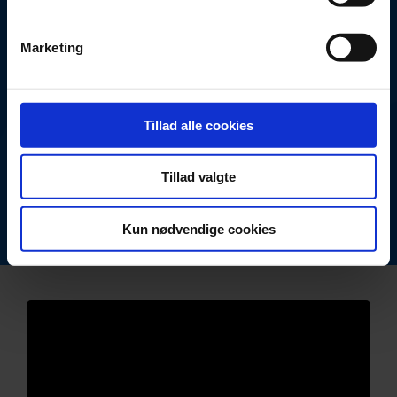
De nødvendige identitetsoplysninger
Marketing
Angivelse af fuldmagtens omfang
Tillad alle cookies
Dato for underskrift af fuldmagten
Tillad valgte
Underskrifter fra vitterlighedsvidner
Kun nødvendige cookies