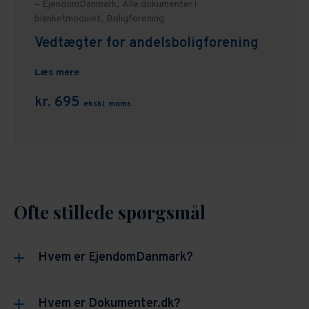
– EjendomDanmark,
Alle dokumenter i
blanketmodulet,
Boligforening
Vedtægter for andelsboligforening
Læs mere
kr. 695
ekskl. moms
Ofte stillede spørgsmål
Hvem er EjendomDanmark?
EjendomDanmark er en brancheorganisation, der
Hvem er Dokumenter.dk?