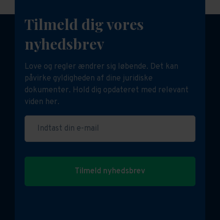
Tilmeld dig vores
Rådgiver:
Indeholder de ejendomsretslige
dokumenter der er relevante for
nyhedsbrev
ejendomsmæglere og andre rådgivere indenfor fast
Love og regler ændrer sig løbende. Det kan
ejendom.
påvirke gyldigheden af dine juridiske
dokumenter. Hold dig opdateret med relevant
EjendomDanmarks medlemmer får 20% rabat på
viden her.
abonnementer.
Indtast din e-mail
Se mere på dit dashboard når du er logget ind eller
her:
Læs her om vores priser og mulighed for
abonnement
Tilmeld nyhedsbrev