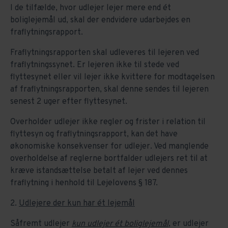
I de tilfælde, hvor udlejer lejer mere end ét
boliglejemål ud, skal der endvidere udarbejdes en
fraflytningsrapport.
Fraflytningsrapporten skal udleveres til lejeren ved
fraflytningssynet. Er lejeren ikke til stede ved
flyttesynet eller vil lejer ikke kvittere for modtagelsen
af fraflytningsrapporten, skal denne sendes til lejeren
senest 2 uger efter flyttesynet.
Overholder udlejer ikke regler og frister i relation til
flyttesyn og fraflytningsrapport, kan det have
økonomiske konsekvenser for udlejer. Ved manglende
overholdelse af reglerne bortfalder udlejers ret til at
kræve istandsættelse betalt af lejer ved dennes
fraflytning i henhold til Lejelovens § 187.
2.
Udlejere der kun har ét lejemål
Såfremt udlejer
kun udlejer ét boliglejemål
, er udlejer