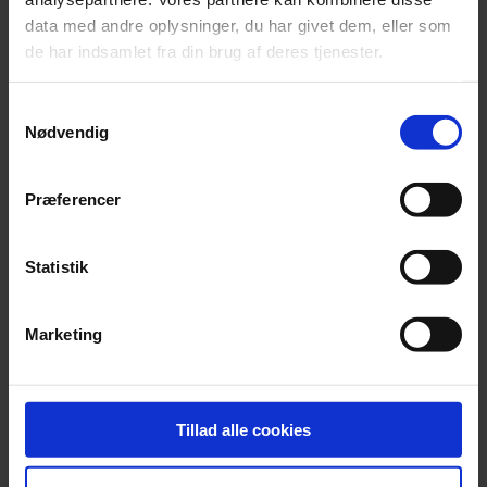
data med andre oplysninger, du har givet dem, eller som
de har indsamlet fra din brug af deres tjenester.
Samtykkevalg
Nødvendig
Dokumenter.dk og
EjendomDanmark skaber nye
Præferencer
effektive muligheder indenfor
ejendomsbranchen
Statistik
Marketing
EjendomDanmark og
Tillad alle cookies
Dokumenter.dk gør
ejendomsbranchen mere digital