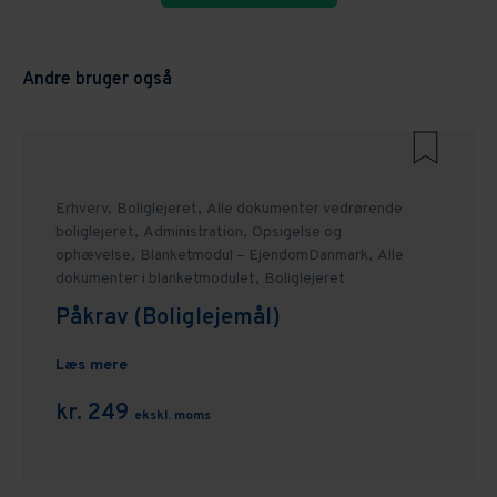
Andre bruger også
Erhverv,
Boliglejeret,
Alle dokumenter vedrørende
boliglejeret,
Administration,
Opsigelse og
ophævelse,
Blanketmodul – EjendomDanmark,
Alle
dokumenter i blanketmodulet,
Boliglejeret
Påkrav (Boliglejemål)
Læs mere
kr. 249
ekskl. moms