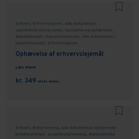
Erhverv,
Erhvervslejeret,
Alle dokumenter
vedrørende erhvervsleje,
Opsigelse og ophævelse,
Blanketmodul – EjendomDanmark,
Alle dokumenter i
blanketmodulet,
Erhvervslejeret
Ophævelse af erhvervslejemål
Læs mere
kr. 349
ekskl. moms
Erhverv,
Boligforening,
Alle dokumenter vedrørende
boligforeninger,
Andelsboligforening,
Blanketmodul