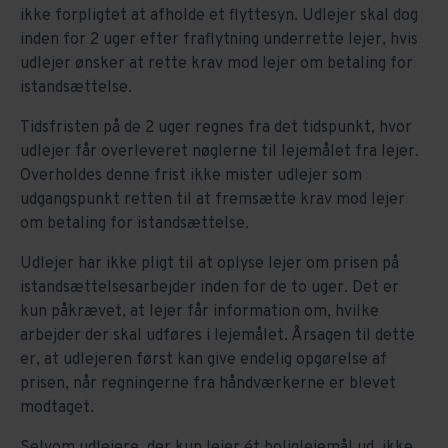
ikke forpligtet at afholde et flyttesyn. Udlejer skal dog
inden for 2 uger efter fraflytning underrette lejer, hvis
udlejer ønsker at rette krav mod lejer om betaling for
istandsættelse.
Tidsfristen på de 2 uger regnes fra det tidspunkt, hvor
udlejer får overleveret nøglerne til lejemålet fra lejer.
Overholdes denne frist ikke mister udlejer som
udgangspunkt retten til at fremsætte krav mod lejer
om betaling for istandsættelse.
Udlejer har ikke pligt til at oplyse lejer om prisen på
istandsættelsesarbejder inden for de to uger. Det er
kun påkrævet, at lejer får information om, hvilke
arbejder der skal udføres i lejemålet. Årsagen til dette
er, at udlejeren først kan give endelig opgørelse af
prisen, når regningerne fra håndværkerne er blevet
modtaget.
Selvom udlejere, der kun lejer ét boliglejemål ud, ikke