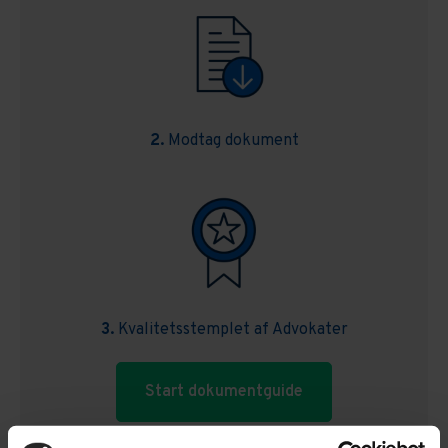
2.
Modtag dokument
3.
Kvalitetsstemplet af Advokater
Start dokumentguide