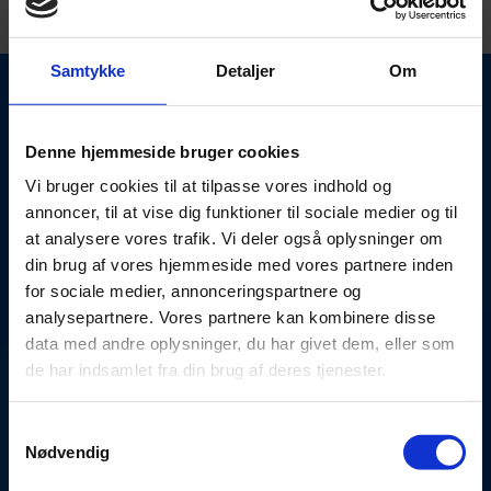
Samtykke
Detaljer
Om
Denne hjemmeside bruger cookies
Anmodning til Skattestyrelsen
Vi bruger cookies til at tilpasse vores indhold og
annoncer, til at vise dig funktioner til sociale medier og til
at analysere vores trafik. Vi deler også oplysninger om
Relevante oplysninger om den
konkursramte
din brug af vores hjemmeside med vores partnere inden
for sociale medier, annonceringspartnere og
analysepartnere. Vores partnere kan kombinere disse
Overholdelse af formelle krav
data med andre oplysninger, du har givet dem, eller som
de har indsamlet fra din brug af deres tjenester.
Andre relevante forhold
Samtykkevalg
Nødvendig