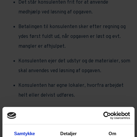
Det står konsulenten frit for at anvende
medhjælp ved løsning af opgaven.
Betalingen til konsulenten sker efter regning og
ydes først fuldt ud, når opgaven er løst og evt.
mangler er afhjulpet.
Konsulenten ejer det udstyr og de materialer, som
skal anvendes ved løsning af opgaven.
Konsulenten har egne lokaler, hvorfra arbejdet
helt eller delvist udføres.
Konsulenten markedsfører sig overfor
offentligheden som en fagkyndig, der påtager sig
at udføre arbejde/levere ydelser af en nærmere
Samtykke
Detaljer
Om