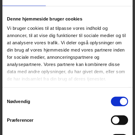
bestemt karakter.
Konsulenten er momsregistreret.
Denne hjemmeside bruger cookies
Vi bruger cookies til at tilpasse vores indhold og
Konsulenten er selv ansvarlig for evt. ulykke
annoncer, til at vise dig funktioner til sociale medier og til
under udførelse af opgaven.
at analysere vores trafik. Vi deler også oplysninger om
din brug af vores hjemmeside med vores partnere inden
Der er tale om en samlet afvejning og
for sociale medier, annonceringspartnere og
vurdering
analysepartnere. Vores partnere kan kombinere disse
data med andre oplysninger, du har givet dem, eller som
Det er vigtigt at være opmærksom på, at den vurdering,
de har indsamlet fra din brug af deres tjenester.
som SKAT foretager blandt andet på grundlag af de
Samtykkevalg
ovenfor beskrevne momenter, er en samlet afvejning
Nødvendig
ud fra de konkrete omstændigheder i hver enkelt
situation.
Præferencer