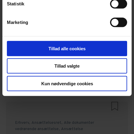
Statistik
Relaterede Dokumenter
Marketing
Erhverv,
Handelsaftaler,
Alle handelsaftaler
Tillad alle cookies
Konsulentaftale
Læs mere
Tillad valgte
kr. 295
ekskl. moms
Kun nødvendige cookies
Erhverv,
Ansættelsesret,
Alle dokumenter
vedrørende ansættelse,
Ansættelse