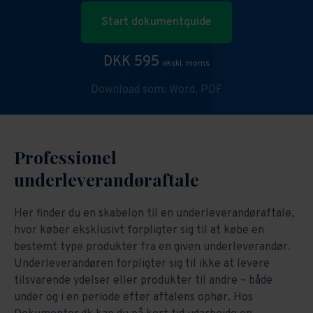
Start dokumentguide
DKK 595
ekskl. moms
Download som:
Word,
PDF
Professionel
underleverandøraftale
Her finder du en skabelon til en underleverandøraftale,
hvor køber eksklusivt forpligter sig til at købe en
bestemt type produkter fra en given underleverandør.
Underleverandøren forpligter sig til ikke at levere
tilsvarende ydelser eller produkter til andre – både
under og i en periode efter aftalens ophør. Hos