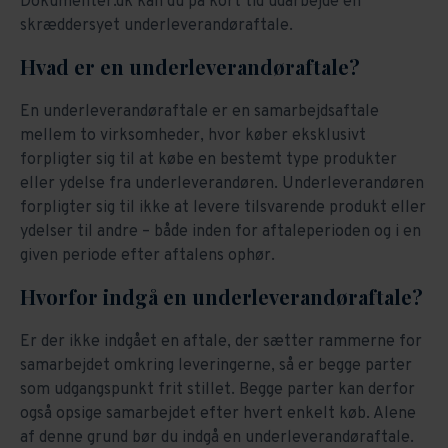
Dokumenter.dk kan du på kort tid udarbejde en
skræddersyet underleverandøraftale.
Hvad er en underleverandøraftale?
En underleverandøraftale er en samarbejdsaftale
mellem to virksomheder, hvor køber eksklusivt
forpligter sig til at købe en bestemt type produkter
eller ydelse fra underleverandøren. Underleverandøren
forpligter sig til ikke at levere tilsvarende produkt eller
ydelser til andre – både inden for aftaleperioden og i en
given periode efter aftalens ophør.
Hvorfor indgå en underleverandøraftale?
Er der ikke indgået en aftale, der sætter rammerne for
samarbejdet omkring leveringerne, så er begge parter
som udgangspunkt frit stillet. Begge parter kan derfor
også opsige samarbejdet efter hvert enkelt køb. Alene
af denne grund bør du indgå en underleverandøraftale.