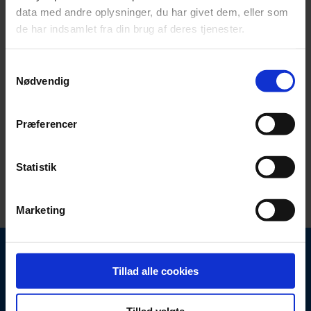
data med andre oplysninger, du har givet dem, eller som
de har indsamlet fra din brug af deres tjenester.
Samtykkevalg
Nødvendig
3.
Kvalitetsstemplet af Advokater
Præferencer
Start dokumentguide
Statistik
Marketing
Underleverandøraftalen
Tillad alle cookies
indeholder bestemmelser om