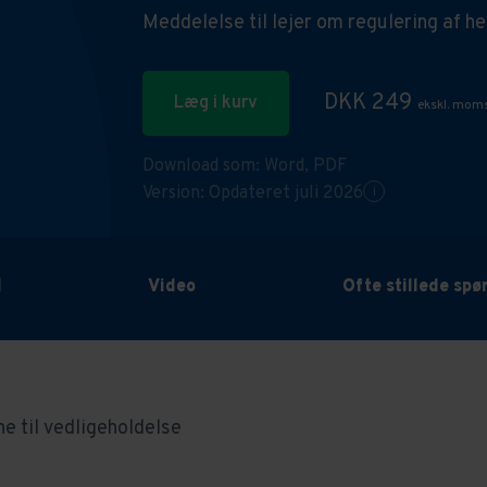
Meddelelse til lejer om regulering af h
DKK 249
Læg i kurv
ekskl. mom
Download som:
Word,
PDF
Version: Opdateret juli 2026
i
d
Video
Ofte stillede sp
e til vedligeholdelse