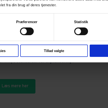
et fra din brug af deres tjenester.
ter og fleksible løsninger
Præferencer
Statistik
får du ubegrænset adgang til alle relevante
mmer får 20% rabat på abonnementer. Vi tilbyder
sninger og enterpriseløsninger der passer til din
ies
Tillad valgte
 nye standarder for digitalisering i
Læs mere her