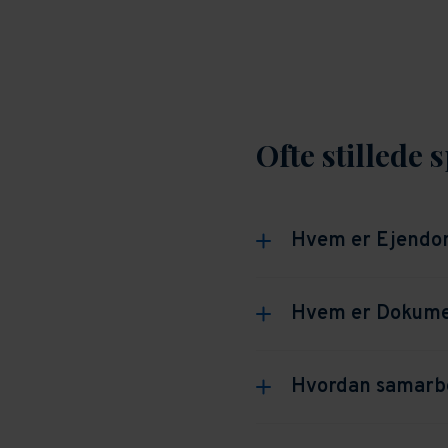
Ofte stillede
Hvem er Ejend
EjendomDanmark er
Hvem er Dokume
inden for ejendoms
Grundejerforening b
Hvordan samarb
Hvad er Dok
Aarhus og Odense.
EjendomDanmark og 