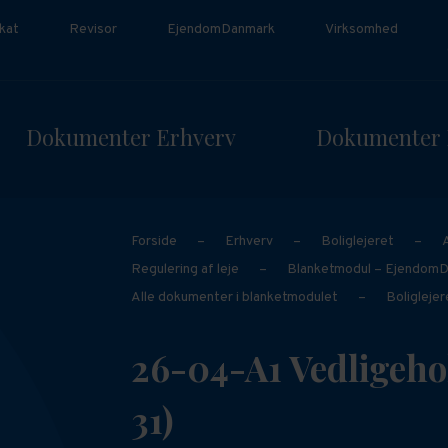
kat
Revisor
EjendomDanmark
Virksomhed
Dokumenter Erhverv
Dokumenter 
Forside
–
Erhverv
–
Boliglejeret
–
Regulering af leje
–
Blanketmodul – Ejendom
Alle dokumenter i blanketmodulet
–
Boliglejer
26-04-A1 Vedligeho
31)