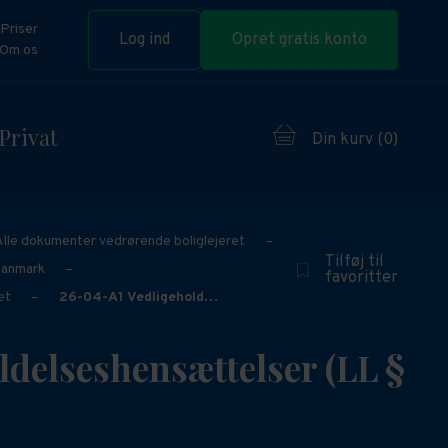
Priser
Log ind
Opret gratis konto
Om os
Privat
Din kurv (
0
)
Alle dokumenter vedrørende boliglejeret
–
Tilføj til
Danmark
–
favoritter
et
–
26-04-A1 Vedligehold…
ldelseshensættelser (LL §