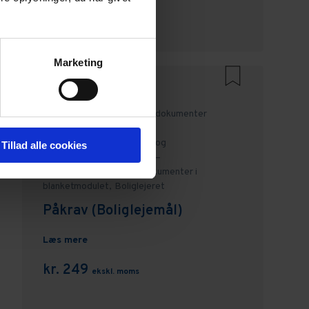
kr. 249
ekskl. moms
Marketing
Erhverv,
Boliglejeret,
Alle dokumenter
vedrørende boliglejeret,
Administration,
Opsigelse og
Tillad alle cookies
ophævelse,
Blanketmodul –
EjendomDanmark,
Alle dokumenter i
blanketmodulet,
Boliglejeret
Påkrav (Boliglejemål)
Læs mere
kr. 249
ekskl. moms