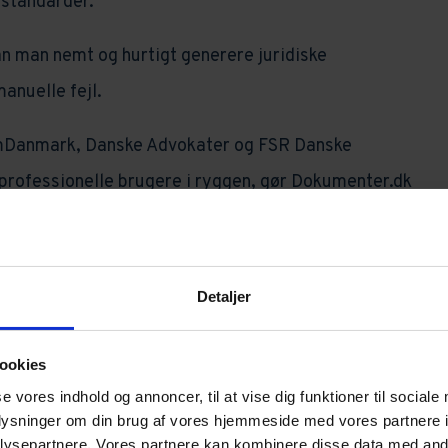
estandarder.
n man nemt og hurtigt generere juridiske
nuelle fejl.
Danmark, Danske Advokater og FSR Danske
professionelle brugere i ryggen, gør Dokumenter.dk
e og mere effektiv.
ucere manuelle skrivebordsprocesser til et minimum,
Detaljer
e fagligt udfordrende og værdiskabende arbejde for
ookies
raktiv for dine medarbejdere, være med til at
se vores indhold og annoncer, til at vise dig funktioner til sociale
oplysninger om din brug af vores hjemmeside med vores partnere i
edre indtjeningsevnen.
ysepartnere. Vores partnere kan kombinere disse data med andr