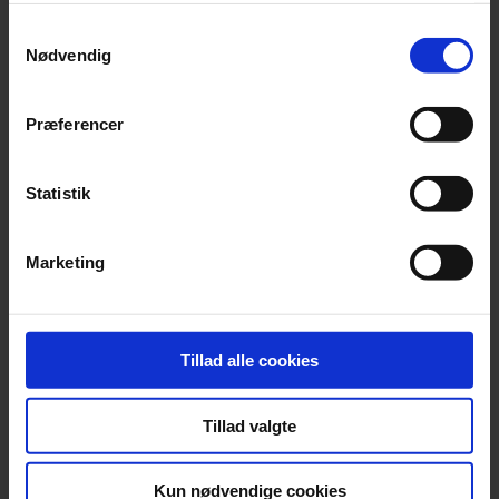
Samtykkevalg
Nødvendig
Præferencer
Statistik
Marketing
Andre relevante dokumenter
Tillad alle cookies
Tillad valgte
Erhverv,
Handelsaftaler,
Alle handelsaftaler
Kun nødvendige cookies