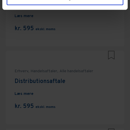
Eneforhandleraftale
Læs mere
kr. 595
ekskl. moms
Erhverv,
Handelsaftaler,
Alle handelsaftaler
Distributionsaftale
Læs mere
kr. 595
ekskl. moms