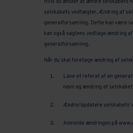
Hvis du ønsker at ændre selskabets na
selskabets vedtægter. Ændring af se
generalforsamling. Dette kan være s
kan også sagtens vedtage ændring af
generalforsamling.
Når du skal foretage ændring af selsk
Lave et referat af en genera
navn og ændring af selskabe
Ændre/opdatere selskabets v
Anmelde ændringen på www.v