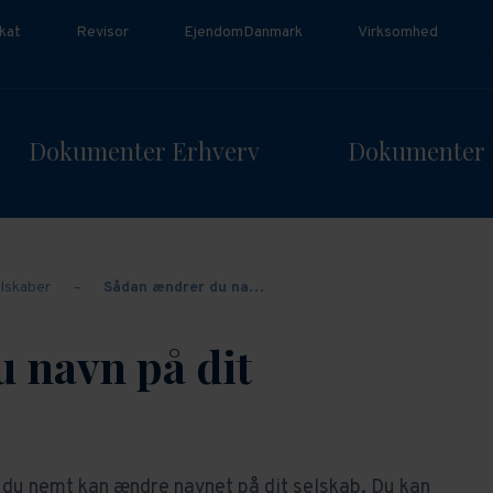
kat
Revisor
EjendomDanmark
Virksomhed
Dokumenter Erhverv
Dokumenter 
lskaber
–
Sådan ændrer du na…
 navn på dit
n du nemt kan ændre navnet på dit selskab. Du kan