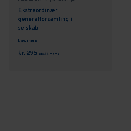
Generalforsamling og ændringer
Ekstraordinær
generalforsamling i
selskab
Læs mere
kr. 295
ekskl. moms