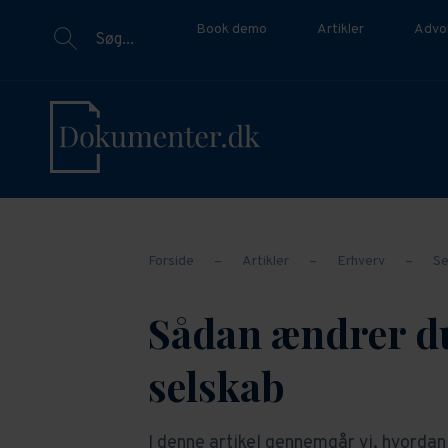
Book demo
Artikler
Advo
Søg...
Forside
–
Artikler
–
Erhverv
–
Se
Sådan ændrer du
selskab
I denne artikel gennemgår vi, hvorda