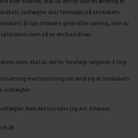
vn eller binavne, skal du derfor lave en ændring af
lskabets vedtægter skal foretages på selskabets
elskabets årlige ordinære generalforsamling, men du
 selskabets navn på en ekstraordinær
abets navn, skal du derfor foretage følgende 3 ting:
lforsamling med beslutning om ændring af selskabets
ts vedtægter.
edtægter med det nye navn (og evt. binavne)
irk.dk