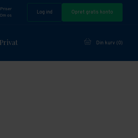
Priser
Log ind
Opret gratis konto
Om os
Privat
Din kurv (
0
)