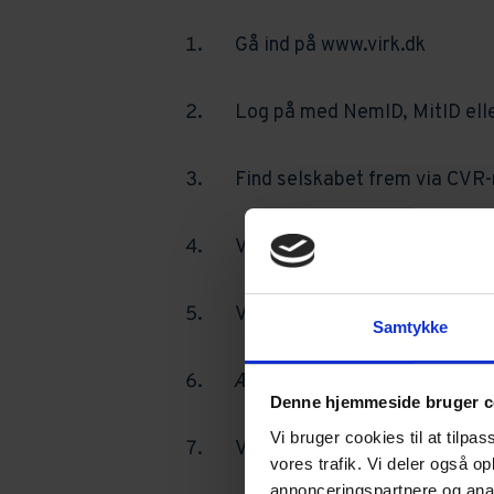
Gå ind på www.virk.dk
Log på med NemID, MitID ell
Find selskabet frem via CVR-n
Vælg ændring af selskabet
Vælg ændring af selskabets 
Samtykke
Ændre navnet
Denne hjemmeside bruger c
Vi bruger cookies til at tilpas
Vælg dokumentation og uploa
vores trafik. Vi deler også 
annonceringspartnere og anal