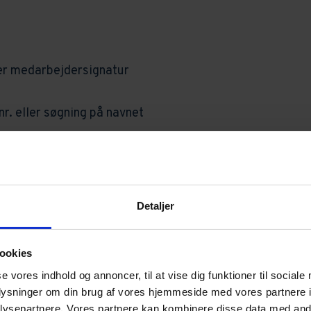
er medarbejdersignatur
r. eller søgning på navnet
stamoplysninger
Detaljer
ookies
se vores indhold og annoncer, til at vise dig funktioner til sociale
d generalforsamlingen og de nye vedtægter
oplysninger om din brug af vores hjemmeside med vores partnere i
ysepartnere. Vores partnere kan kombinere disse data med andr