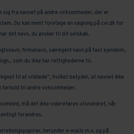
le sig fra navnet på andre virksomheder, der er
ystem. Du kan nemt foretage en søgning på cvr.dk for
ar det navn, du ønsker til dit selskab.
ægtsnavn, firmanavn, særegent navn på fast ejendom,
gn., som du ikke har rettighederne til.
gnet til at vildlede”, hvilket betyder, at navnet ikke
 i forhold til andre virksomheder.
somhed, må det ikke videreføres uforandret, når
entligt forandres.
forretningspapirer, herunder e-mails m.v. og på