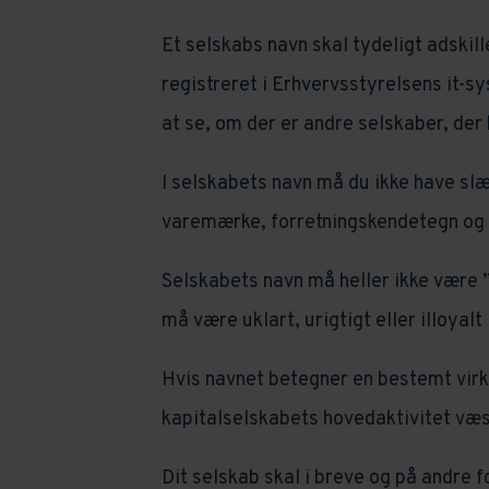
Et selskabs navn skal tydeligt adskil
registreret i Erhvervsstyrelsens it-s
at se, om der er andre selskaber, der h
I selskabets navn må du ikke have sl
varemærke, forretningskendetegn og li
Selskabets navn må heller ikke være ”e
må være uklart, urigtigt eller illoyalt
Hvis navnet betegner en bestemt virk
kapitalselskabets hovedaktivitet væs
Dit selskab skal i breve og på andre 