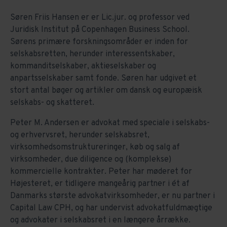
Søren Friis Hansen er er Lic.jur. og professor ved
Juridisk Institut på Copenhagen Business School.
Sørens primære forskningsområder er inden for
selskabsretten, herunder interessentskaber,
kommanditselskaber, aktieselskaber og
anpartsselskaber samt fonde. Søren har udgivet et
stort antal bøger og artikler om dansk og europæisk
selskabs- og skatteret.
Peter M. Andersen er advokat med speciale i selskabs-
og erhvervsret, herunder selskabsret,
virksomhedsomstruktureringer, køb og salg af
virksomheder, due diligence og (komplekse)
kommercielle kontrakter. Peter har møderet for
Højesteret, er tidligere mangeårig partner i ét af
Danmarks største advokatvirksomheder, er nu partner i
Capital Law CPH, og har undervist advokatfuldmægtige
og advokater i selskabsret i en længere årrække.