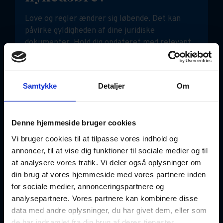
Love og regler ændrer sig løbende. Det kan
påvirke gyldigheden af dine juridiske
dokumenter. Hold dig opdateret med relevant
viden her.
Indtast din e-mail
Samtykke
Detaljer
Om
Denne hjemmeside bruger cookies
Tilmeld nyhedsbrev
Vi bruger cookies til at tilpasse vores indhold og
annoncer, til at vise dig funktioner til sociale medier og til
at analysere vores trafik. Vi deler også oplysninger om
din brug af vores hjemmeside med vores partnere inden
for sociale medier, annonceringspartnere og
analysepartnere. Vores partnere kan kombinere disse
data med andre oplysninger, du har givet dem, eller som
DOKUMENTER
de har indsamlet fra din brug af deres tjenester.