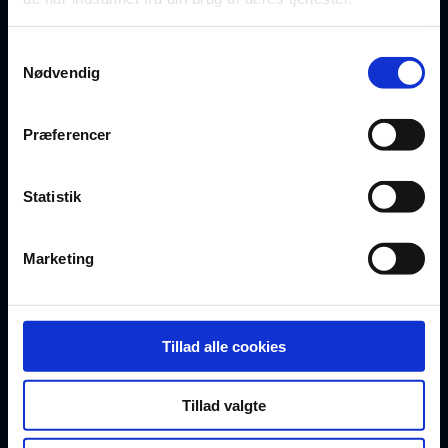
Erhvervslejekontrakt (Simpel)
Samtykkevalg
Nødvendig
Gældsbrev
Præferencer
Ægtepagt
Fuldmagter
Statistik
Marketing
GOD VIDEN
Oversigt over dokumenter
Tillad alle cookies
For privatrådgivere
Tillad valgte
Artikler