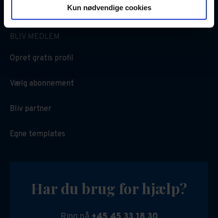
FAQ
Kun nødvendige cookies
BLIV MEDLEM
Opret gratis profil
Vælg abonnement
Bliv partner
Egne templates
Har du brug for hjælp?
Ring på
+45 45 33 18 30