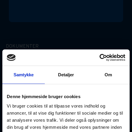
DOKUMENTER
Erhvervslejekontrakt (Simpel)
Gældsbrev
Samtykke
Detaljer
Om
Ægtepagt
Denne hjemmeside bruger cookies
Fuldmagter
Vi bruger cookies til at tilpasse vores indhold og
annoncer, til at vise dig funktioner til sociale medier og til
at analysere vores trafik. Vi deler også oplysninger om
GOD VIDEN
din brug af vores hjemmeside med vores partnere inden