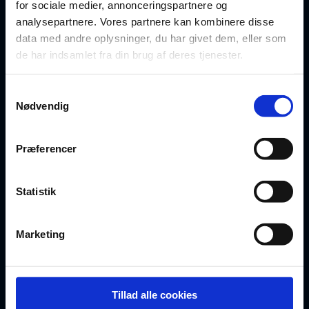
for sociale medier, annonceringspartnere og
Oversigt over dokumenter
analysepartnere. Vores partnere kan kombinere disse
data med andre oplysninger, du har givet dem, eller som
For privatrådgivere
de har indsamlet fra din brug af deres tjenester.
Artikler
Samtykkevalg
Nødvendig
FAQ
Præferencer
BLIV MEDLEM
Statistik
Opret gratis profil
Vælg abonnement
Marketing
Bliv partner
Tillad alle cookies
Egne templates