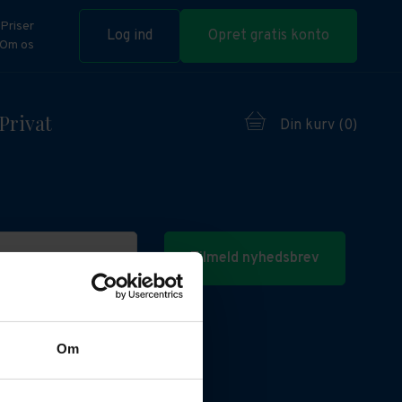
Priser
Log ind
Opret gratis konto
Om os
Privat
Din kurv (
0
)
Tilmeld nyhedsbrev
Om