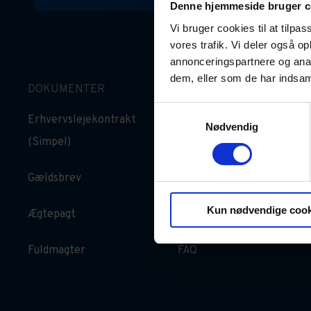
Denne hjemmeside bruger c
Vi bruger cookies til at tilpas
vores trafik. Vi deler også 
annonceringspartnere og anal
dem, eller som de har indsaml
DOKUMENTER
GOD VIDEN
Samtykkevalg
Erhvervslejekontrakt
Oversigt over
Nødvendig
(Simpel)
dokumenter
Gældsbrev
For privatrådgivere
Kun nødvendige cook
Ægtepagt
Artikler
Fuldmagter
FAQ