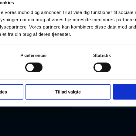
ookies
se vores indhold og annoncer, til at vise dig funktioner til sociale
oplysninger om din brug af vores hjemmeside med vores partnere i
ysepartnere. Vores partnere kan kombinere disse data med andr
et fra din brug af deres tjenester.
BLIV MEDLEM
Opret gratis profil
Har du bru
Præferencer
Statistik
Vælg abonnement
Ring på
+45 45 33 
Bliv partner
Skriv til
kontakt@d
ies
Tillad valgte
Egne templates