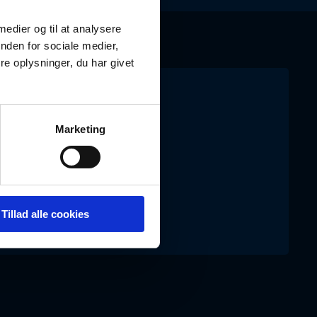
 medier og til at analysere
nden for sociale medier,
e oplysninger, du har givet
g for hjælp?
Marketing
18 30
okumenter.dk
Tillad alle cookies