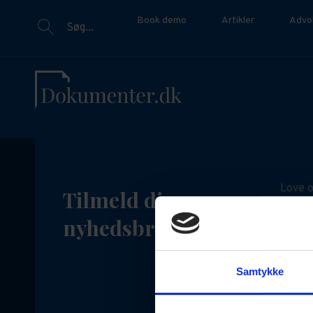
Book demo
Artikler
Advo
Søg...
Love o
Tilmeld dig vores
Det ka
nyhedsbrev
juridi
opdate
Samtykke