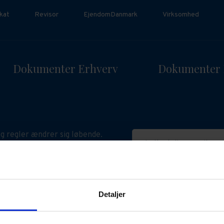
kat
Revisor
EjendomDanmark
Virksomhed
Dokumenter Erhverv
Dokumenter 
g regler ændrer sig løbende.
Indtast din e-mail
n påvirke gyldigheden af dine
ske dokumenter. Hold dig
ret med relevant viden her.
Detaljer