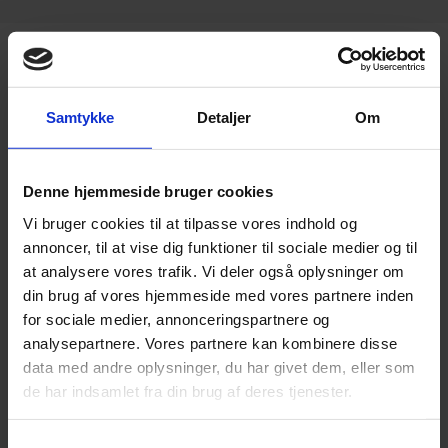
Ofte stillede spørgsmål
Samtykke
Detaljer
Om
Hvordan får jeg en fremvisning af
Dokumenter.dk?
Denne hjemmeside bruger cookies
Vi bruger cookies til at tilpasse vores indhold og
Du kan nemt få en fremvisning af Dokumenter.dk
Hvem er EjendomDanmark?
annoncer, til at vise dig funktioner til sociale medier og til
ved at kontakte os på e-mail
at analysere vores trafik. Vi deler også oplysninger om
kontakt@dokumenter.dk eller ringe til os på +45
din brug af vores hjemmeside med vores partnere inden
EjendomDanmark er en brancheorganisation, der
Hvem er Dokumenter.dk?
for sociale medier, annonceringspartnere og
4533 1830. Vi tilbyder en gratis og uforpligtende
repræsenterer cirka 3.000 medlemsvirksomheder
analysepartnere. Vores partnere kan kombinere disse
fremvisning, hvor vi viser, hvordan platformen
inden for ejendomssektoren. EjendomDanmark har
data med andre oplysninger, du har givet dem, eller som
Hvad er Dokumenter.dk?
Hvordan samarbejder Dokumenter.dk med
fungerer, og hvordan Dokumenter.dk kan
de har indsamlet fra din brug af deres tjenester.
rødder helt tilbage til 1860, hvor Københavns
EjendomDanmark?
integreres i din virksomhed.
Grundejerforening blev etableret. Hovedkontoret
Dokumenter.dk er en digital platform, der
Samtykkevalg