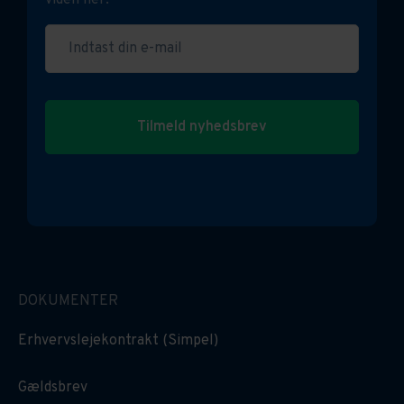
viden her.
ejendom.
Indtast din e-mail
EjendomDanmarks medlemmer får 20% rabat på
abonnementer.
Tilmeld nyhedsbrev
Se mere på dit dashboard når du er logget ind eller
her:
Læs her om vores priser og mulighed for
abonnement
DOKUMENTER
Erhvervslejekontrakt (Simpel)
Gældsbrev