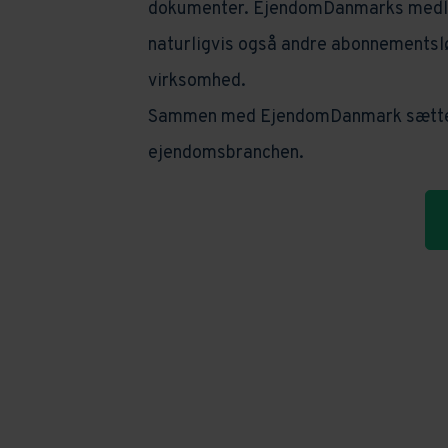
dokumenter. EjendomDanmarks medle
naturligvis også andre abonnementslø
virksomhed.
Sammen med EjendomDanmark sætter vi
ejendomsbranchen.