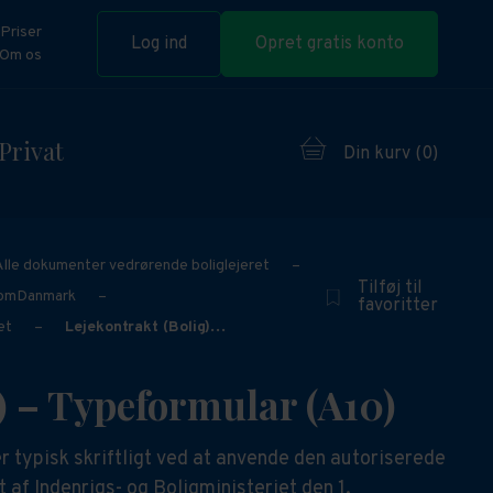
Priser
Log ind
Opret gratis konto
Om os
Privat
Din kurv (
0
)
Alle dokumenter vedrørende boliglejeret
–
Tilføj til
domDanmark
–
favoritter
et
–
Lejekontrakt (Bolig)…
) – Typeformular (A10)
r typisk skriftligt ved at anvende den autoriserede
 af Indenrigs- og Boligministeriet den 1.