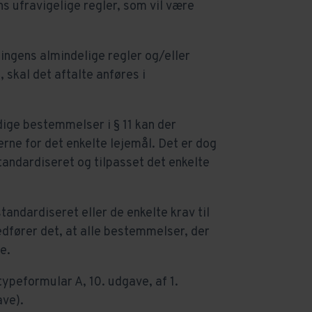
ns ufravigelige regler, som vil være
ningens almindelige regler og/eller
 skal det aftalte anføres i
dige bestemmelser i § 11 kan der
rne for det enkelte lejemål. Det er dog
tandardiseret og tilpasset det enkelte
andardiseret eller de enkelte krav til
edfører det, at alle bestemmelser, der
e.
 typeformular A, 10. udgave, af 1.
ave).