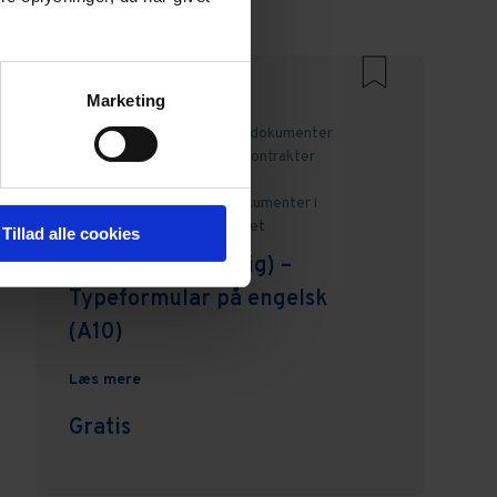
Andre bruger også
Marketing
Erhverv,
Boliglejeret,
Alle dokumenter
vedrørende boliglejeret,
Kontrakter
og aftaler,
Blanketmodul –
EjendomDanmark,
Alle dokumenter i
blanketmodulet,
Boliglejeret
Tillad alle cookies
Lejekontrakt (Bolig) –
Typeformular på engelsk
(A10)
Læs mere
Gratis