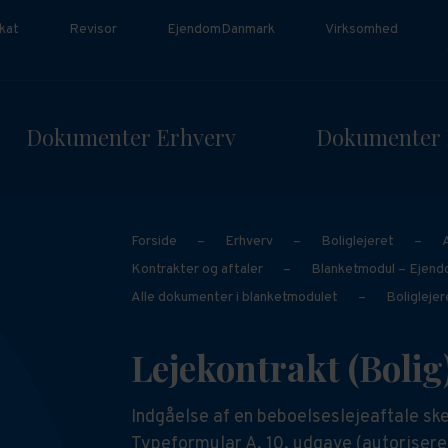
kat
Revisor
EjendomDanmark
Virksomhed
Dokumenter Erhverv
Dokumenter 
Forside
–
Erhverv
–
Boliglejeret
–
Kontrakter og aftaler
–
Blanketmodul – Ejen
Alle dokumenter i blanketmodulet
–
Boliglejer
Lejekontrakt (Bolig
Indgåelse af en beboelseslejeaftale ske
Typeformular A, 10. udgave (autoriseret