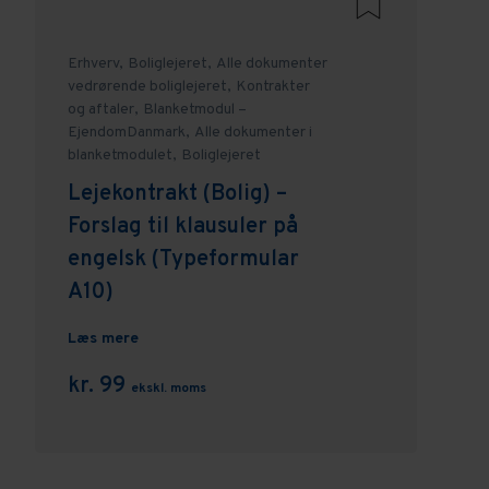
Erhverv,
Boliglejeret,
Alle dokumenter
vedrørende boliglejeret,
Kontrakter
og aftaler,
Blanketmodul –
EjendomDanmark,
Alle dokumenter i
blanketmodulet,
Boliglejeret
Lejekontrakt (Bolig) –
Forslag til klausuler på
engelsk (Typeformular
A10)
Læs mere
kr. 99
ekskl. moms