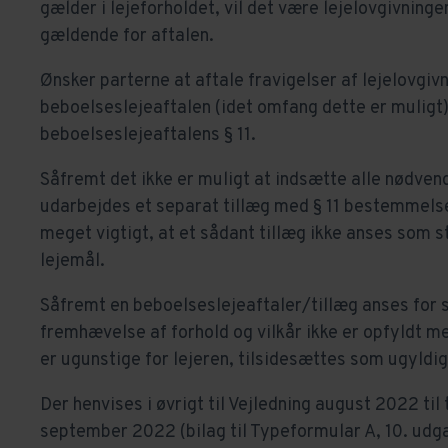
gælder i lejeforholdet, vil det være lejelovgivninge
gældende for aftalen.
Ønsker parterne at aftale fravigelser af lejelovgiv
beboelseslejeaftalen (idet omfang dette er muligt),
beboelseslejeaftalens § 11.
Såfremt det ikke er muligt at indsætte alle nødven
udarbejdes et separat tillæg med § 11 bestemmelse
meget vigtigt, at et sådant tillæg ikke anses som s
lejemål.
Såfremt en beboelseslejeaftaler/tillæg anses for st
fremhævelse af forhold og vilkår ikke er opfyldt m
er ugunstige for lejeren, tilsidesættes som ugyldig
Der henvises i øvrigt til Vejledning august 2022 til
september 2022 (bilag til Typeformular A, 10. udg