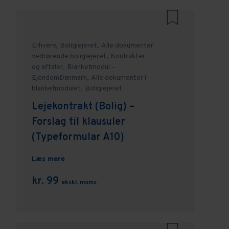
Erhverv,
Boliglejeret,
Alle dokumenter
vedrørende boliglejeret,
Kontrakter
og aftaler,
Blanketmodul –
EjendomDanmark,
Alle dokumenter i
blanketmodulet,
Boliglejeret
Lejekontrakt (Bolig) –
Forslag til klausuler
(Typeformular A10)
Læs mere
kr. 99
ekskl. moms