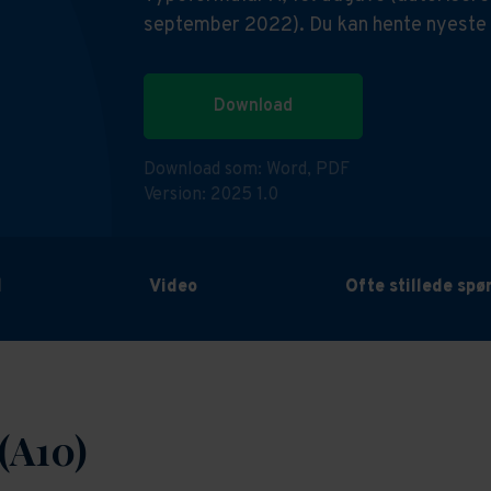
september 2022). Du kan hente nyeste
Download
Download som:
Word,
PDF
Version: 2025 1.0
d
Video
Ofte stillede sp
 (A10)