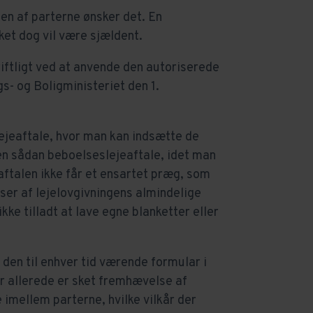
en af parterne ønsker det. En
ket dog vil være sjældent.
riftligt ved at anvende den autoriserede
s- og Boligministeriet den 1.
ejeaftale, hvor man kan indsætte de
e en sådan beboelseslejeaftale, idet man
ftalen ikke får et ensartet præg, som
lser af lejelovgivningens almindelige
ke tilladt at lave egne blanketter eller
 den til enhver tid værende formular i
er allerede er sket fremhævelse af
 imellem parterne, hvilke vilkår der