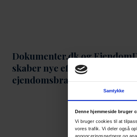
Dokumenter.dk og Ejendom
skaber nye effektive mulighe
ejendomsbranchen
Samtykke
Denne hjemmeside bruger c
Vi bruger cookies til at tilpas
vores trafik. Vi deler også 
annonceringspartnere og anal