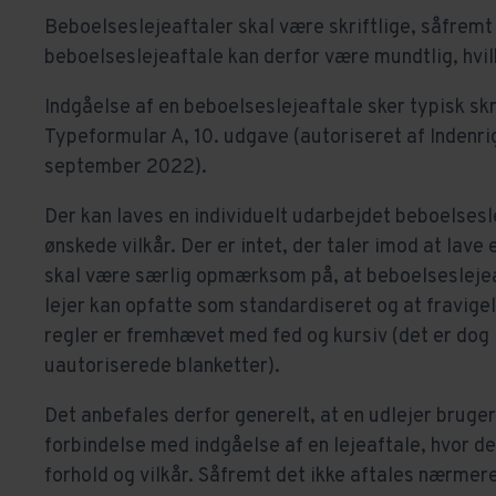
Beboelseslejeaftaler skal være skriftlige, såfremt 
beboelseslejeaftale kan derfor være mundtlig, hvil
Indgåelse af en beboelseslejeaftale sker typisk sk
Typeformular A, 10. udgave (autoriseret af Indenrig
september 2022).
Der kan laves en individuelt udarbejdet beboelsesl
ønskede vilkår. Der er intet, der taler imod at lav
skal være særlig opmærksom på, at beboelseslejea
lejer kan opfatte som standardiseret og at fravige
regler er fremhævet med fed og kursiv (det er dog ik
uautoriserede blanketter).
Det anbefales derfor generelt, at en udlejer bruger
forbindelse med indgåelse af en lejeaftale, hvor d
forhold og vilkår. Såfremt det ikke aftales nærmere