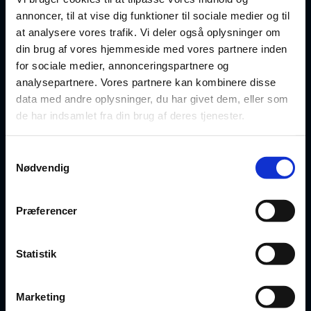
annoncer, til at vise dig funktioner til sociale medier og til
at analysere vores trafik. Vi deler også oplysninger om
Indtast din e-mail
din brug af vores hjemmeside med vores partnere inden
for sociale medier, annonceringspartnere og
analysepartnere. Vores partnere kan kombinere disse
Tilmeld nyhedsbrev
data med andre oplysninger, du har givet dem, eller som
de har indsamlet fra din brug af deres tjenester.
Samtykkevalg
Nødvendig
Præferencer
DOKUMENTER
Statistik
Erhvervslejekontrakt (Simpel)
Marketing
Gældsbrev