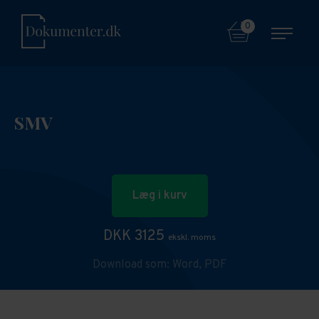
0
SMV
Læg i kurv
DKK 3125
ekskl. moms
Download som:
Word,
PDF