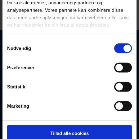
for sociale medier, annonceringspartnere og
analysepartnere. Vores partnere kan kombinere disse
data med andre oplysninger, du har givet dem, eller som
de har indsamlet fra din brug af deres tjenester.
Tilmeld dig vores
Samtykkevalg
nyhedsbrev
Nødvendig
Love og regler ændrer sig løbende. Det kan
Præferencer
påvirke gyldigheden af dine juridiske
dokumenter. Hold dig opdateret med relevant
viden her.
Statistik
Indtast din e-mail
Marketing
Tilmeld nyhedsbrev
Tillad alle cookies