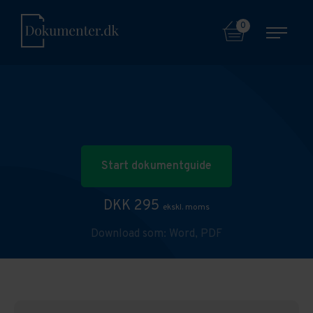
0
Start dokumentguide
DKK 295
ekskl. moms
Download som:
Word,
PDF