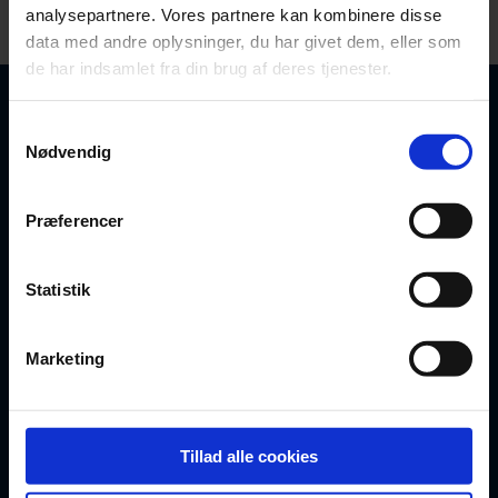
analysepartnere. Vores partnere kan kombinere disse
data med andre oplysninger, du har givet dem, eller som
de har indsamlet fra din brug af deres tjenester.
Tilmeld dig vores
nyhedsbrev
Samtykkevalg
Nødvendig
Love og regler ændrer sig løbende. Det kan
påvirke gyldigheden af dine juridiske
Præferencer
dokumenter. Hold dig opdateret med relevant
viden her.
Statistik
Indtast din e-mail
Marketing
Tilmeld nyhedsbrev
Tillad alle cookies