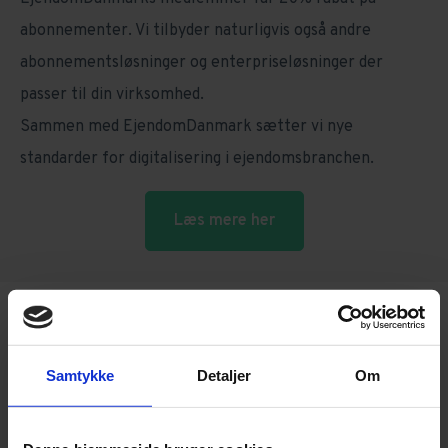
abonnementer. Vi tilbyder naturligvis også andre
abonnementsløsninger og enterpriseløsninger der
passer til din virksomhed.
Sammen med EjendomDanmark sætter vi nye
standarder for digitalisering i ejendomsbranchen.
Læs mere her
Ofte stillede spørgsmål
Samtykke
Detaljer
Om
Hvem er EjendomDanmark?