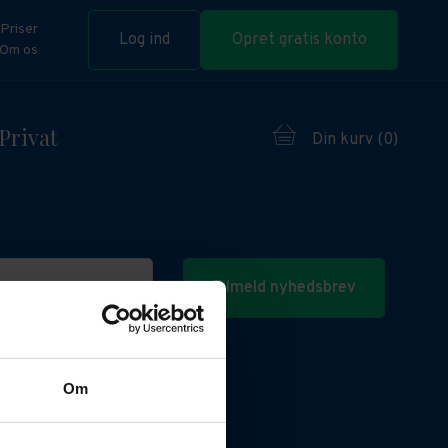
Priser
Log ind
Opret gratis konto
Om os
Privat
Din kurv (
0
)
Tilmeld nyhedsbrev
Om