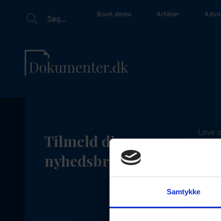
Book demo
Artikler
Advo
Søg...
Love o
Tilmeld dig vores
Det ka
nyhedsbrev
juridi
opdate
Samtykke