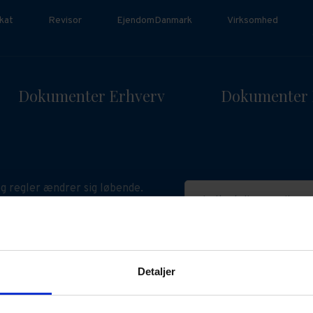
kat
Revisor
EjendomDanmark
Virksomhed
Dokumenter Erhverv
Dokumenter 
g regler ændrer sig løbende.
Indtast din e-mail
n påvirke gyldigheden af dine
ske dokumenter. Hold dig
ret med relevant viden her.
Detaljer