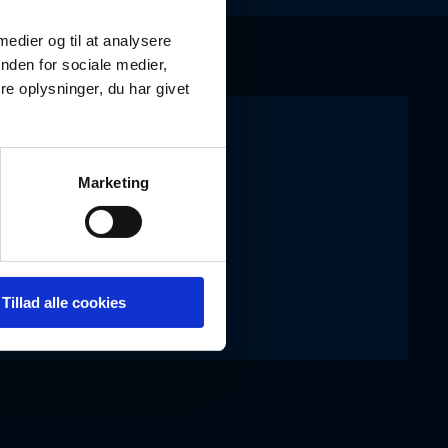
 medier og til at analysere
nden for sociale medier,
e oplysninger, du har givet
g for hjælp?
Marketing
18 30
okumenter.dk
Tillad alle cookies