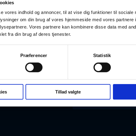
ookies
se vores indhold og annoncer, til at vise dig funktioner til sociale
oplysninger om din brug af vores hjemmeside med vores partnere i
ysepartnere. Vores partnere kan kombinere disse data med andr
et fra din brug af deres tjenester.
BLIV MEDLEM
Opret gratis profil
Har du bru
Præferencer
Statistik
Vælg abonnement
Ring på
+45 45 33 
Bliv partner
Skriv til
kontakt@d
ies
Tillad valgte
Egne templates