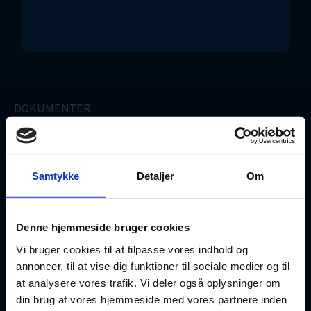
DOKUMENTER
Erhvervslejekontrakt (Simpel)
Gældsbrev
Samtykke
Detaljer
Om
Ægtepagt
Denne hjemmeside bruger cookies
Fuldmagter
Vi bruger cookies til at tilpasse vores indhold og
annoncer, til at vise dig funktioner til sociale medier og til
at analysere vores trafik. Vi deler også oplysninger om
GOD VIDEN
din brug af vores hjemmeside med vores partnere inden