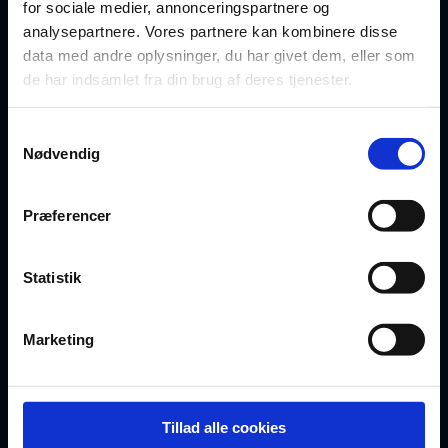
for sociale medier, annonceringspartnere og
Oversigt over dokumenter
analysepartnere. Vores partnere kan kombinere disse
data med andre oplysninger, du har givet dem, eller som
For privatrådgivere
de har indsamlet fra din brug af deres tjenester.
Artikler
Samtykkevalg
Nødvendig
FAQ
Præferencer
BLIV MEDLEM
Statistik
Opret gratis profil
Vælg abonnement
Marketing
Bliv partner
Tillad alle cookies
Egne templates