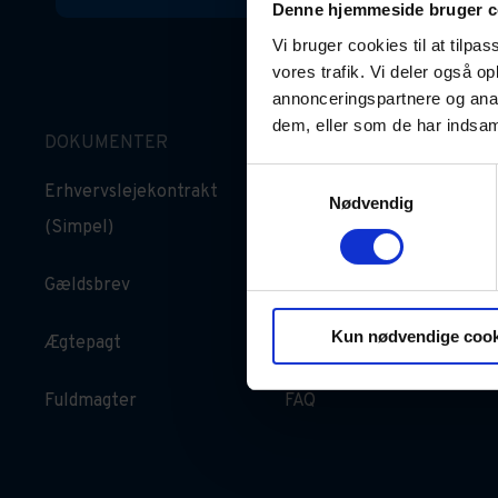
Denne hjemmeside bruger c
Vi bruger cookies til at tilpas
vores trafik. Vi deler også 
annonceringspartnere og anal
dem, eller som de har indsaml
DOKUMENTER
GOD VIDEN
Samtykkevalg
Erhvervslejekontrakt
Oversigt over
Nødvendig
(Simpel)
dokumenter
Gældsbrev
For privatrådgivere
Kun nødvendige cook
Ægtepagt
Artikler
Fuldmagter
FAQ