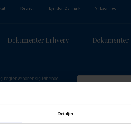
kat
Revisor
EjendomDanmark
Virksomhed
Dokumenter Erhverv
Dokumenter 
g regler ændrer sig løbende.
Indtast din e-mail
n påvirke gyldigheden af dine
ske dokumenter. Hold dig
ret med relevant viden her.
Detaljer