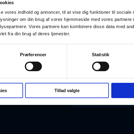
ookies
se vores indhold og annoncer, til at vise dig funktioner til sociale
oplysninger om din brug af vores hjemmeside med vores partnere i
ysepartnere. Vores partnere kan kombinere disse data med andr
et fra din brug af deres tjenester.
BLIV MEDLEM
Opret gratis profil
Har du bru
Præferencer
Statistik
Vælg abonnement
Ring på
+45 45 33 
Bliv partner
Skriv til
kontakt@d
ies
Tillad valgte
Egne templates