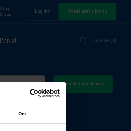
Priser
Log ind
Opret gratis konto
Om os
Privat
Din kurv (
0
)
Tilmeld nyhedsbrev
Om