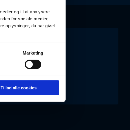
 medier og til at analysere
nden for sociale medier,
e oplysninger, du har givet
g for hjælp?
Marketing
18 30
okumenter.dk
Tillad alle cookies