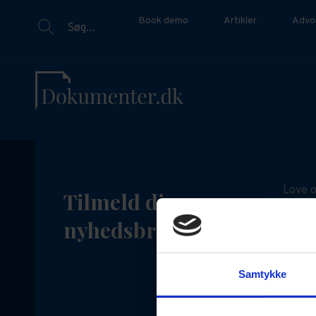
Book demo
Artikler
Advo
Søg...
Love o
Tilmeld dig vores
Det ka
nyhedsbrev
juridi
opdate
Samtykke