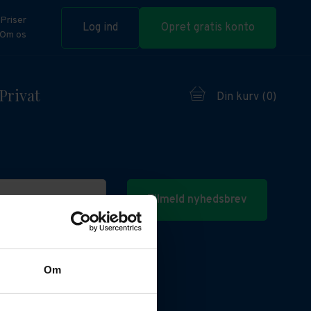
Priser
Log ind
Opret gratis konto
Om os
Privat
Din kurv (
0
)
Tilmeld nyhedsbrev
Om