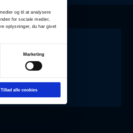
 medier og til at analysere
nden for sociale medier,
e oplysninger, du har givet
g for hjælp?
Marketing
18 30
okumenter.dk
Tillad alle cookies