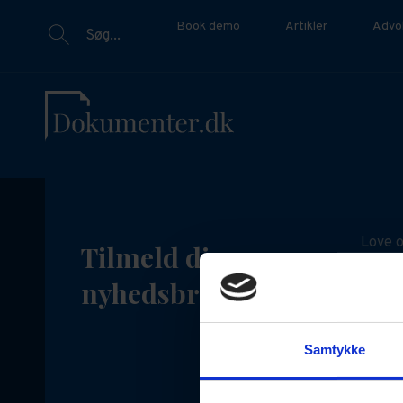
Book demo
Artikler
Advo
Søg...
Love o
Tilmeld dig vores
Det ka
nyhedsbrev
juridi
opdate
Samtykke