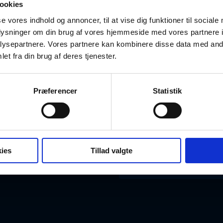
ookies
se vores indhold og annoncer, til at vise dig funktioner til sociale
oplysninger om din brug af vores hjemmeside med vores partnere i
ysepartnere. Vores partnere kan kombinere disse data med andr
et fra din brug af deres tjenester.
BLIV MEDLEM
Opret gratis profil
Har du bru
Præferencer
Statistik
Vælg abonnement
Ring på
+45 45 33 
Bliv partner
Skriv til
kontakt@d
ies
Tillad valgte
Egne templates