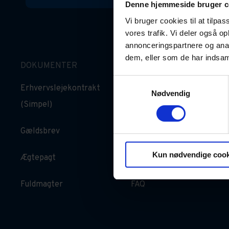
Denne hjemmeside bruger c
Vi bruger cookies til at tilpas
vores trafik. Vi deler også 
annonceringspartnere og anal
dem, eller som de har indsaml
DOKUMENTER
GOD VIDEN
Samtykkevalg
Erhvervslejekontrakt
Oversigt over
Nødvendig
(Simpel)
dokumenter
Gældsbrev
For privatrådgivere
Kun nødvendige cook
Ægtepagt
Artikler
Fuldmagter
FAQ