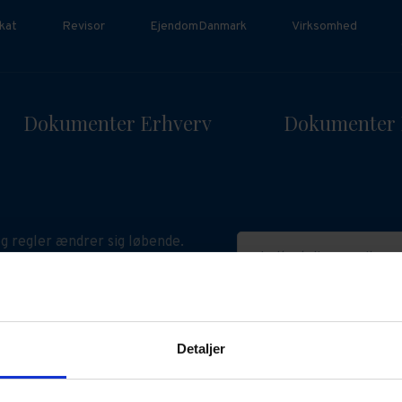
kat
Revisor
EjendomDanmark
Virksomhed
Dokumenter Erhverv
Dokumenter 
g regler ændrer sig løbende.
Indtast din e-mail
n påvirke gyldigheden af dine
ske dokumenter. Hold dig
ret med relevant viden her.
Detaljer