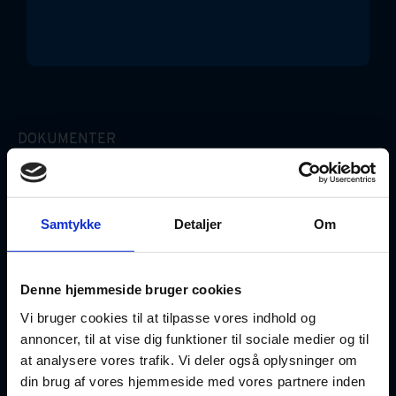
DOKUMENTER
Erhvervslejekontrakt (Simpel)
Gældsbrev
Samtykke
Detaljer
Om
Ægtepagt
Denne hjemmeside bruger cookies
Fuldmagter
Vi bruger cookies til at tilpasse vores indhold og
annoncer, til at vise dig funktioner til sociale medier og til
at analysere vores trafik. Vi deler også oplysninger om
GOD VIDEN
din brug af vores hjemmeside med vores partnere inden