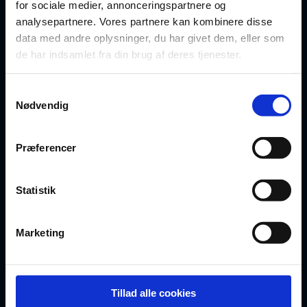
for sociale medier, annonceringspartnere og
Oversigt over dokumenter
analysepartnere. Vores partnere kan kombinere disse
data med andre oplysninger, du har givet dem, eller som
For privatrådgivere
de har indsamlet fra din brug af deres tjenester.
Artikler
Samtykkevalg
Nødvendig
FAQ
Præferencer
BLIV MEDLEM
Statistik
Opret gratis profil
Vælg abonnement
Marketing
Bliv partner
Tillad alle cookies
Egne templates