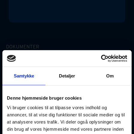
DOKUMENTER
Erhvervslejekontrakt (Simpel)
Gældsbrev
Samtykke
Detaljer
Om
Ægtepagt
Denne hjemmeside bruger cookies
Fuldmagter
Vi bruger cookies til at tilpasse vores indhold og
annoncer, til at vise dig funktioner til sociale medier og til
at analysere vores trafik. Vi deler også oplysninger om
GOD VIDEN
din brug af vores hjemmeside med vores partnere inden