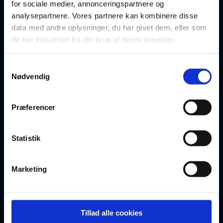
for sociale medier, annonceringspartnere og
Oversigt over dokumenter
analysepartnere. Vores partnere kan kombinere disse
data med andre oplysninger, du har givet dem, eller som
For privatrådgivere
de har indsamlet fra din brug af deres tjenester.
Artikler
Samtykkevalg
Nødvendig
FAQ
Præferencer
BLIV MEDLEM
Statistik
Opret gratis profil
Vælg abonnement
Marketing
Bliv partner
Tillad alle cookies
Egne templates