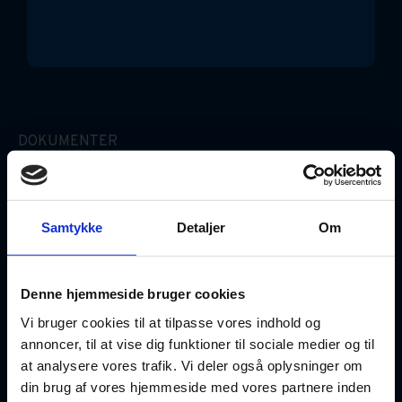
DOKUMENTER
Erhvervslejekontrakt (Simpel)
Gældsbrev
Samtykke
Detaljer
Om
Ægtepagt
Denne hjemmeside bruger cookies
Fuldmagter
Vi bruger cookies til at tilpasse vores indhold og
annoncer, til at vise dig funktioner til sociale medier og til
at analysere vores trafik. Vi deler også oplysninger om
GOD VIDEN
din brug af vores hjemmeside med vores partnere inden