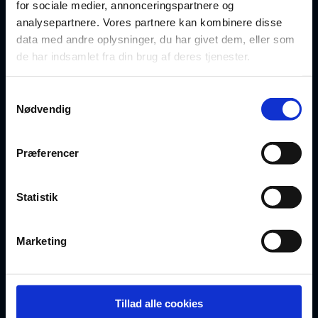
for sociale medier, annonceringspartnere og
Oversigt over dokumenter
analysepartnere. Vores partnere kan kombinere disse
data med andre oplysninger, du har givet dem, eller som
For privatrådgivere
de har indsamlet fra din brug af deres tjenester.
Artikler
Samtykkevalg
Nødvendig
FAQ
Præferencer
BLIV MEDLEM
Statistik
Opret gratis profil
Vælg abonnement
Marketing
Bliv partner
Tillad alle cookies
Egne templates