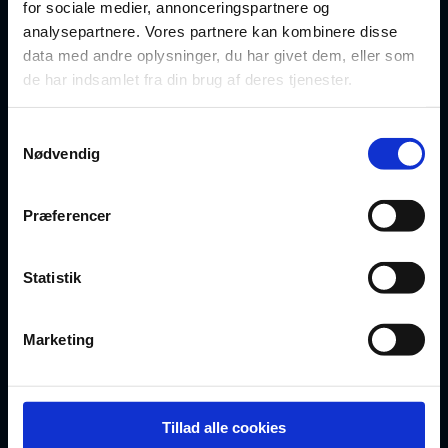
for sociale medier, annonceringspartnere og
Oversigt over dokumenter
analysepartnere. Vores partnere kan kombinere disse
data med andre oplysninger, du har givet dem, eller som
For privatrådgivere
de har indsamlet fra din brug af deres tjenester.
Artikler
Samtykkevalg
Nødvendig
FAQ
Præferencer
BLIV MEDLEM
Statistik
Opret gratis profil
Vælg abonnement
Marketing
Bliv partner
Tillad alle cookies
Egne templates