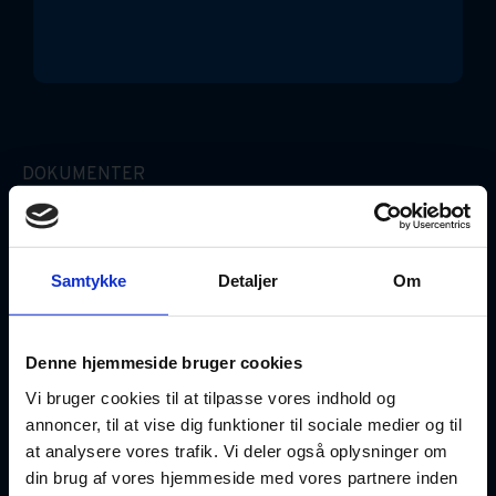
DOKUMENTER
Erhvervslejekontrakt (Simpel)
Gældsbrev
Samtykke
Detaljer
Om
Ægtepagt
Denne hjemmeside bruger cookies
Fuldmagter
Vi bruger cookies til at tilpasse vores indhold og
annoncer, til at vise dig funktioner til sociale medier og til
at analysere vores trafik. Vi deler også oplysninger om
GOD VIDEN
din brug af vores hjemmeside med vores partnere inden