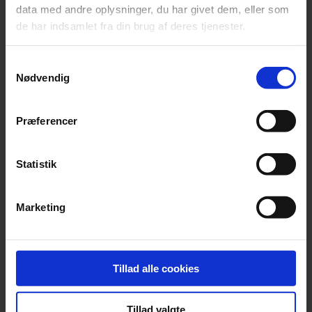
data med andre oplysninger, du har givet dem, eller som
de har indsamlet fra din brug af deres tjenester.
Selskaber
Stiftelse af selskab
Testamente
Samtykkevalg
Virksomhedsoverdragelse
Nødvendig
Præferencer
Erhverv
Hvilke typer af forsikringer
Statistik
bør din virksomhed have
Marketing
Udarbejdet af
Dokumenter.dk
Tillad alle cookies
Ansættelsesret
Tillad valgte