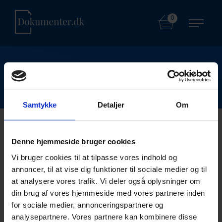
0
Nyheder og artikler
Samtykke
Detaljer
Om
Alle
Ansættelsesret
Arv
Ægtepagt
Denne hjemmeside bruger cookies
Bolig
Børn
Ejeraftale
Erhverv
Vi bruger cookies til at tilpasse vores indhold og
annoncer, til at vise dig funktioner til sociale medier og til
Erhvervslejemål
Forsikringer
Fuldmagter
at analysere vores trafik. Vi deler også oplysninger om
din brug af vores hjemmeside med vores partnere inden
Gældsbrev
GDPR
Immaterielret
for sociale medier, annonceringspartnere og
analysepartnere. Vores partnere kan kombinere disse
Konkurs
Kontrakter
Legaltech
Privat