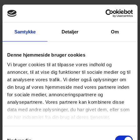
Skabelon
Erhvervslejekontrakt (EjendomDanmark)
Samtykke
Detaljer
Om
Lokaler
Har Lejer brugsret til særlige
Denne hjemmeside bruger cookies
lokaler/arealer?
Vi bruger cookies til at tilpasse vores indhold og
annoncer, til at vise dig funktioner til sociale medier og til
at analysere vores trafik. Vi deler også oplysninger om
Ja
din brug af vores hjemmeside med vores partnere inden
for sociale medier, annonceringspartnere og
analysepartnere. Vores partnere kan kombinere disse
Nej
data med andre oplysninger, du har givet dem, eller som
de har indsamlet fra din brug af deres tjenester.
Samtykkevalg