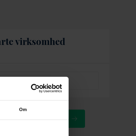
tarte virksomhed
Nej
Om
Næste