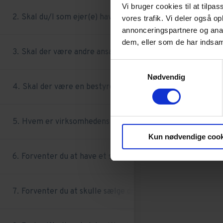
Vi bruger cookies til at tilpas
Skal du/I som ejer(e) have udbetalt løn fra virksomhed
vores trafik. Vi deler også 
annonceringspartnere og anal
dem, eller som de har indsaml
Skal der være andre ansatte i virksomheden end ejerne
Samtykkevalg
Nødvendig
Skal der være en bestyrelse eller advisory board?
Hvem er virksomhedens kunder?
Kun nødvendige cook
Forventer du at have et større overskud i virksomhede
Forventer du at skulle sælge din virksomhed på et tids