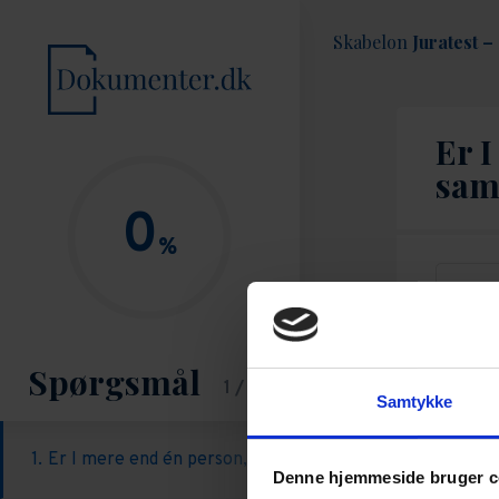
Skabelon
Juratest –
Er I
sa
0
%
Spørgsmål
1
/
10
Samtykke
Er I mere end én person, der skal starte virksomhed 
Denne hjemmeside bruger c