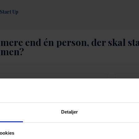
 Start Up
 mere end én person, der skal s
mmen?
Ja
Detaljer
sammen?
ookies