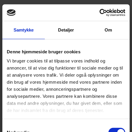
Skabelon
Juratest – SMV
Samtykke
Detaljer
Om
Hent oplysninger på din virksomhed
Virksomhed
Denne hjemmeside bruger cookies
Vi bruger cookies til at tilpasse vores indhold og
Virksomhedsnavn eller CVR.nr.
annoncer, til at vise dig funktioner til sociale medier og til
at analysere vores trafik. Vi deler også oplysninger om
din brug af vores hjemmeside med vores partnere inden
Hent oplysninger
for sociale medier, annonceringspartnere og
analysepartnere. Vores partnere kan kombinere disse
data med andre oplysninger, du har givet dem, eller som
Virksomhedens stamdata hentes automatisk via CVR registret.
de har indsamlet fra din brug af deres tjenester.
Generelle oplysninger
Samtykkevalg