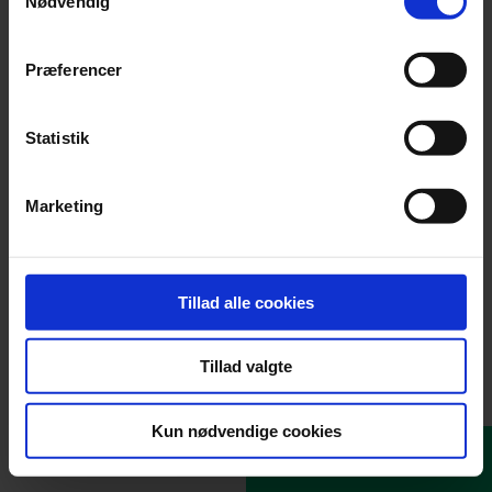
Nødvendig
Virksomhedsnavn
Præferencer
Vejnavn og husnr.
Statistik
Postnr. og by
Marketing
Udfyld adresse med DAWA
Tillad alle cookies
Formål
Tillad valgte
Kun nødvendige cookies
Regnskab og nøgletal
Næste