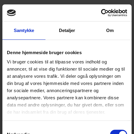
Skabelon
Fusion
Samtykke
Detaljer
Om
Indtast oplysningerne på det selskab,
der ophører i forbindelse med
fusionen
Denne hjemmeside bruger cookies
Vi bruger cookies til at tilpasse vores indhold og
annoncer, til at vise dig funktioner til sociale medier og til
Ved en fusion vil der altid være mindst et selskab,
at analysere vores trafik. Vi deler også oplysninger om
der ophører. Indtast oplysninger på selskabet. Du
din brug af vores hjemmeside med vores partnere inden
kan med fordel hente oplysningerne automatisk
for sociale medier, annonceringspartnere og
analysepartnere. Vores partnere kan kombinere disse
ved at indtaste CVR-nr.
data med andre oplysninger, du har givet dem, eller som
de har indsamlet fra din brug af deres tjenester.
Virksomhed
Samtykkevalg