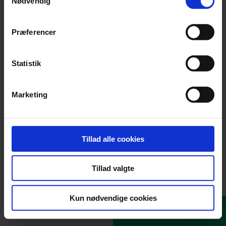
Nødvendig
Virksomhedsnavn eller CVR.nr.
Præferencer
Hent oplysninger
Statistik
Virksomhedens stamdata hentes automatisk via CVR registret.
Marketing
Generelle oplysninger
Virksomhedsnavn
Tillad alle cookies
Vejnavn og husnr.
Tillad valgte
Kun nødvendige cookies
Postnr. og by
Næste