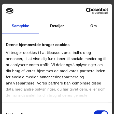
Skabelon
Optionsaftale til medarbejder
Samtykke
Detaljer
Om
Indsæt oplysninger om
medarbejderen, der skal tildeles
optioner
Denne hjemmeside bruger cookies
Vi bruger cookies til at tilpasse vores indhold og
annoncer, til at vise dig funktioner til sociale medier og til
Navn på medarbejderen
at analysere vores trafik. Vi deler også oplysninger om
din brug af vores hjemmeside med vores partnere inden
for sociale medier, annonceringspartnere og
Vej og husnr.
analysepartnere. Vores partnere kan kombinere disse
data med andre oplysninger, du har givet dem, eller som
de har indsamlet fra din brug af deres tjenester.
Postnummer og by
Samtykkevalg